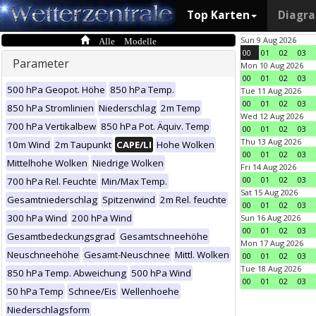
Top Karten
Diagr
Alle Modelle
Sun 9 Aug 2026
00
01
02
03
Parameter
Mon 10 Aug 2026
00
01
02
03
500 hPa Geopot. Höhe
850 hPa Temp.
Tue 11 Aug 2026
00
01
02
03
850 hPa Stromlinien
Niederschlag
2m Temp
Wed 12 Aug 2026
700 hPa Vertikalbew
850 hPa Pot. Äquiv. Temp
00
01
02
03
Thu 13 Aug 2026
10m Wind
2m Taupunkt
CAPE/LI
Hohe Wolken
00
01
02
03
Mittelhohe Wolken
Niedrige Wolken
Fri 14 Aug 2026
00
01
02
03
700 hPa Rel. Feuchte
Min/Max Temp.
Sat 15 Aug 2026
Gesamtniederschlag
Spitzenwind
2m Rel. feuchte
00
01
02
03
300 hPa Wind
200 hPa Wind
Sun 16 Aug 2026
00
01
02
03
Gesamtbedeckungsgrad
Gesamtschneehöhe
Mon 17 Aug 2026
Neuschneehöhe
Gesamt-Neuschnee
Mittl. Wolken
00
01
02
03
Tue 18 Aug 2026
850 hPa Temp. Abweichung
500 hPa Wind
00
01
02
03
50 hPa Temp
Schnee/Eis
Wellenhoehe
Niederschlagsform