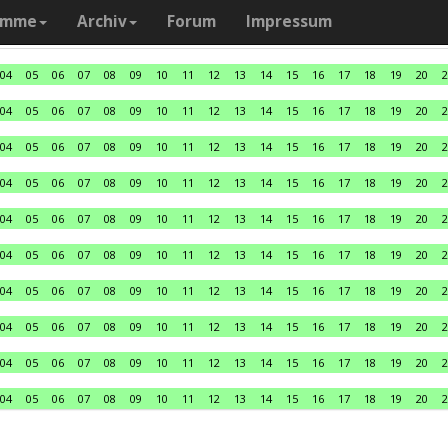
amme
Archiv
Forum
Impressum
04
05
06
07
08
09
10
11
12
13
14
15
16
17
18
19
20
2
04
05
06
07
08
09
10
11
12
13
14
15
16
17
18
19
20
2
04
05
06
07
08
09
10
11
12
13
14
15
16
17
18
19
20
2
04
05
06
07
08
09
10
11
12
13
14
15
16
17
18
19
20
2
04
05
06
07
08
09
10
11
12
13
14
15
16
17
18
19
20
2
04
05
06
07
08
09
10
11
12
13
14
15
16
17
18
19
20
2
04
05
06
07
08
09
10
11
12
13
14
15
16
17
18
19
20
2
04
05
06
07
08
09
10
11
12
13
14
15
16
17
18
19
20
2
04
05
06
07
08
09
10
11
12
13
14
15
16
17
18
19
20
2
04
05
06
07
08
09
10
11
12
13
14
15
16
17
18
19
20
2