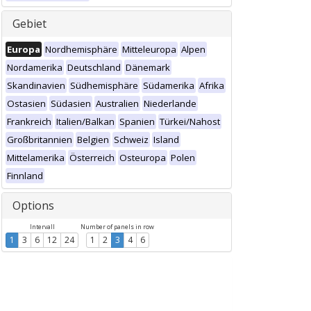
Gebiet
Europa
Nordhemisphäre
Mitteleuropa
Alpen
Nordamerika
Deutschland
Dänemark
Skandinavien
Südhemisphäre
Südamerika
Afrika
Ostasien
Südasien
Australien
Niederlande
Frankreich
Italien/Balkan
Spanien
Türkei/Nahost
Großbritannien
Belgien
Schweiz
Island
Mittelamerika
Österreich
Osteuropa
Polen
Finnland
Options
Intervall
Number of panels in row
1
3
6
12
24
1
2
3
4
6