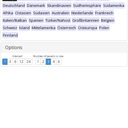
Deutschland
Dänemark
Skandinavien
Südhemisphäre
Südamerika
Afrika
Ostasien
Südasien
Australien
Niederlande
Frankreich
Italien/Balkan
Spanien
Türkei/Nahost
Großbritannien
Belgien
Schweiz
Island
Mittelamerika
Österreich
Osteuropa
Polen
Finnland
Options
Intervall
Number of panels in row
1
3
6
12
24
1
2
3
4
6