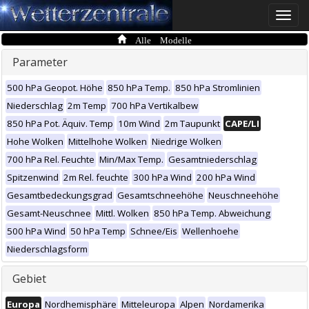
Toggle
naviga
Alle Modelle
Parameter
500 hPa Geopot. Höhe
850 hPa Temp.
850 hPa Stromlinien
Niederschlag
2m Temp
700 hPa Vertikalbew
850 hPa Pot. Äquiv. Temp
10m Wind
2m Taupunkt
CAPE/LI
Hohe Wolken
Mittelhohe Wolken
Niedrige Wolken
700 hPa Rel. Feuchte
Min/Max Temp.
Gesamtniederschlag
Spitzenwind
2m Rel. feuchte
300 hPa Wind
200 hPa Wind
Gesamtbedeckungsgrad
Gesamtschneehöhe
Neuschneehöhe
Gesamt-Neuschnee
Mittl. Wolken
850 hPa Temp. Abweichung
500 hPa Wind
50 hPa Temp
Schnee/Eis
Wellenhoehe
Niederschlagsform
Gebiet
Europa
Nordhemisphäre
Mitteleuropa
Alpen
Nordamerika