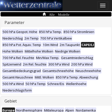
Toggle
naviga
Alle Modelle
Parameter
500 hPa Geopot. Höhe
850 hPa Temp.
850 hPa Stromlinien
Niederschlag
2m Temp
700 hPa Vertikalbew
850 hPa Pot. Äquiv. Temp
10m Wind
2m Taupunkt
CAPE/LI
Hohe Wolken
Mittelhohe Wolken
Niedrige Wolken
700 hPa Rel. Feuchte
Min/Max Temp.
Gesamtniederschlag
Spitzenwind
2m Rel. feuchte
300 hPa Wind
200 hPa Wind
Gesamtbedeckungsgrad
Gesamtschneehöhe
Neuschneehöhe
Gesamt-Neuschnee
Mittl. Wolken
850 hPa Temp. Abweichung
500 hPa Wind
50 hPa Temp
Schnee/Eis
Wellenhoehe
Niederschlagsform
Gebiet
Europa
Nordhemisphäre
Mitteleuropa
Alpen
Nordamerika