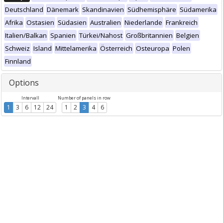
Deutschland
Dänemark
Skandinavien
Südhemisphäre
Südamerika
Afrika
Ostasien
Südasien
Australien
Niederlande
Frankreich
Italien/Balkan
Spanien
Türkei/Nahost
Großbritannien
Belgien
Schweiz
Island
Mittelamerika
Österreich
Osteuropa
Polen
Finnland
Options
Intervall
Number of panels in row
1
3
6
12
24
1
2
3
4
6