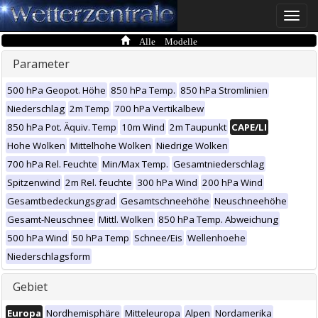
Toggle
naviga
Alle Modelle
Parameter
500 hPa Geopot. Höhe
850 hPa Temp.
850 hPa Stromlinien
Niederschlag
2m Temp
700 hPa Vertikalbew
850 hPa Pot. Äquiv. Temp
10m Wind
2m Taupunkt
CAPE/LI
Hohe Wolken
Mittelhohe Wolken
Niedrige Wolken
700 hPa Rel. Feuchte
Min/Max Temp.
Gesamtniederschlag
Spitzenwind
2m Rel. feuchte
300 hPa Wind
200 hPa Wind
Gesamtbedeckungsgrad
Gesamtschneehöhe
Neuschneehöhe
Gesamt-Neuschnee
Mittl. Wolken
850 hPa Temp. Abweichung
500 hPa Wind
50 hPa Temp
Schnee/Eis
Wellenhoehe
Niederschlagsform
Gebiet
Europa
Nordhemisphäre
Mitteleuropa
Alpen
Nordamerika