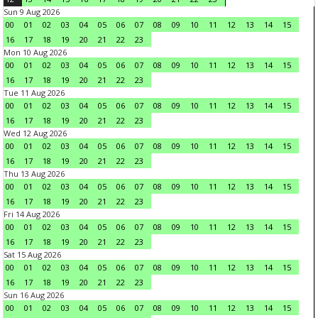
Sun 9 Aug 2026
00
01
02
03
04
05
06
07
08
09
10
11
12
13
14
15
16
17
18
19
20
21
22
23
Mon 10 Aug 2026
00
01
02
03
04
05
06
07
08
09
10
11
12
13
14
15
16
17
18
19
20
21
22
23
Tue 11 Aug 2026
00
01
02
03
04
05
06
07
08
09
10
11
12
13
14
15
16
17
18
19
20
21
22
23
Wed 12 Aug 2026
00
01
02
03
04
05
06
07
08
09
10
11
12
13
14
15
16
17
18
19
20
21
22
23
Thu 13 Aug 2026
00
01
02
03
04
05
06
07
08
09
10
11
12
13
14
15
16
17
18
19
20
21
22
23
Fri 14 Aug 2026
00
01
02
03
04
05
06
07
08
09
10
11
12
13
14
15
16
17
18
19
20
21
22
23
Sat 15 Aug 2026
00
01
02
03
04
05
06
07
08
09
10
11
12
13
14
15
16
17
18
19
20
21
22
23
Sun 16 Aug 2026
00
01
02
03
04
05
06
07
08
09
10
11
12
13
14
15