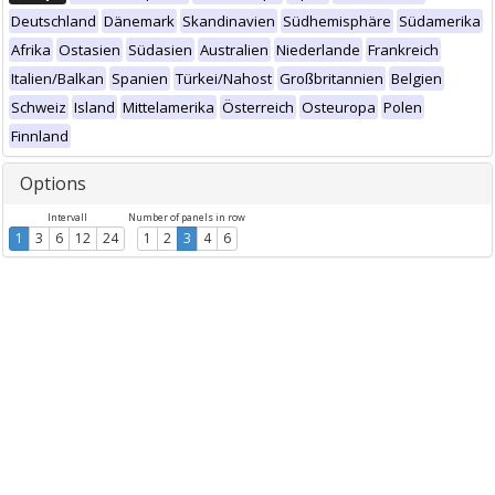
Deutschland
Dänemark
Skandinavien
Südhemisphäre
Südamerika
Afrika
Ostasien
Südasien
Australien
Niederlande
Frankreich
Italien/Balkan
Spanien
Türkei/Nahost
Großbritannien
Belgien
Schweiz
Island
Mittelamerika
Österreich
Osteuropa
Polen
Finnland
Options
Intervall
Number of panels in row
1
3
6
12
24
1
2
3
4
6