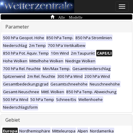
Toggle
naviga
Alle Modelle
Parameter
500 hPa Geopot. Höhe
850 hPa Temp.
850 hPa Stromlinien
Niederschlag
2m Temp
700 hPa Vertikalbew
850 hPa Pot. Äquiv. Temp
10m Wind
2m Taupunkt
CAPE/LI
Hohe Wolken
Mittelhohe Wolken
Niedrige Wolken
700 hPa Rel. Feuchte
Min/Max Temp.
Gesamtniederschlag
Spitzenwind
2m Rel. feuchte
300 hPa Wind
200 hPa Wind
Gesamtbedeckungsgrad
Gesamtschneehöhe
Neuschneehöhe
Gesamt-Neuschnee
Mittl. Wolken
850 hPa Temp. Abweichung
500 hPa Wind
50 hPa Temp
Schnee/Eis
Wellenhoehe
Niederschlagsform
Gebiet
Europa
Nordhemisphäre
Mitteleuropa
Alpen
Nordamerika