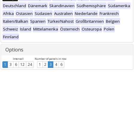
Deutschland
Dänemark
Skandinavien
Südhemisphäre
Südamerika
Afrika
Ostasien
Südasien
Australien
Niederlande
Frankreich
Italien/Balkan
Spanien
Türkei/Nahost
Großbritannien
Belgien
Schweiz
Island
Mittelamerika
Österreich
Osteuropa
Polen
Finnland
Options
Intervall
Number of panels in row
1
3
6
12
24
1
2
3
4
6