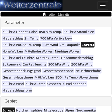
Toggle
naviga
Alle Modelle
Parameter
500 hPa Geopot. Höhe
850 hPa Temp.
850 hPa Stromlinien
Niederschlag
2m Temp
700 hPa Vertikalbew
850 hPa Pot. Äquiv. Temp
10m Wind
2m Taupunkt
CAPE/LI
Hohe Wolken
Mittelhohe Wolken
Niedrige Wolken
700 hPa Rel. Feuchte
Min/Max Temp.
Gesamtniederschlag
Spitzenwind
2m Rel. feuchte
300 hPa Wind
200 hPa Wind
Gesamtbedeckungsgrad
Gesamtschneehöhe
Neuschneehöhe
Gesamt-Neuschnee
Mittl. Wolken
850 hPa Temp. Abweichung
500 hPa Wind
50 hPa Temp
Schnee/Eis
Wellenhoehe
Niederschlagsform
Gebiet
Europa
Nordhemisphäre
Mitteleuropa
Alpen
Nordamerika