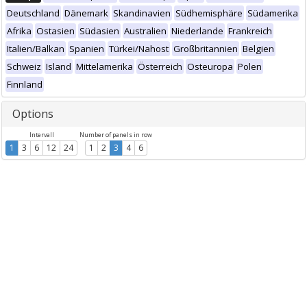
Deutschland
Dänemark
Skandinavien
Südhemisphäre
Südamerika
Afrika
Ostasien
Südasien
Australien
Niederlande
Frankreich
Italien/Balkan
Spanien
Türkei/Nahost
Großbritannien
Belgien
Schweiz
Island
Mittelamerika
Österreich
Osteuropa
Polen
Finnland
Options
Intervall
Number of panels in row
1
3
6
12
24
1
2
3
4
6