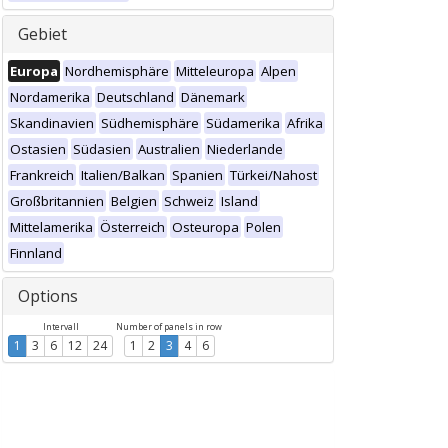
Gebiet
Europa
Nordhemisphäre
Mitteleuropa
Alpen
Nordamerika
Deutschland
Dänemark
Skandinavien
Südhemisphäre
Südamerika
Afrika
Ostasien
Südasien
Australien
Niederlande
Frankreich
Italien/Balkan
Spanien
Türkei/Nahost
Großbritannien
Belgien
Schweiz
Island
Mittelamerika
Österreich
Osteuropa
Polen
Finnland
Options
Intervall
Number of panels in row
1
3
6
12
24
1
2
3
4
6