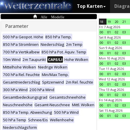
Top Karten
Diagr
Alle Modelle
18
19
20
21
Parameter
Fri 7 Aug 2026
00
01
02
03
500 hPa Geopot. Höhe
850 hPa Temp.
Sat 8 Aug 2026
00
01
02
03
850 hPa Stromlinien
Niederschlag
2m Temp
Sun 9 Aug 2026
700 hPa Vertikalbew
850 hPa Pot. Äquiv. Temp
00
01
02
03
Mon 10 Aug 2026
10m Wind
2m Taupunkt
CAPE/LI
Hohe Wolken
00
01
02
03
Mittelhohe Wolken
Niedrige Wolken
Tue 11 Aug 2026
00
01
02
03
700 hPa Rel. Feuchte
Min/Max Temp.
Wed 12 Aug 2026
Gesamtniederschlag
Spitzenwind
2m Rel. feuchte
00
01
02
03
300 hPa Wind
200 hPa Wind
Thu 13 Aug 2026
00
01
02
03
Gesamtbedeckungsgrad
Gesamtschneehöhe
Fri 14 Aug 2026
Neuschneehöhe
Gesamt-Neuschnee
Mittl. Wolken
00
01
02
03
Sat 15 Aug 2026
850 hPa Temp. Abweichung
500 hPa Wind
00
01
02
03
50 hPa Temp
Schnee/Eis
Wellenhoehe
Niederschlagsform