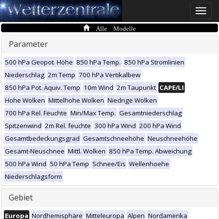
Toggle
naviga
Alle Modelle
Parameter
500 hPa Geopot. Höhe
850 hPa Temp.
850 hPa Stromlinien
Niederschlag
2m Temp
700 hPa Vertikalbew
850 hPa Pot. Äquiv. Temp
10m Wind
2m Taupunkt
CAPE/LI
Hohe Wolken
Mittelhohe Wolken
Niedrige Wolken
700 hPa Rel. Feuchte
Min/Max Temp.
Gesamtniederschlag
Spitzenwind
2m Rel. feuchte
300 hPa Wind
200 hPa Wind
Gesamtbedeckungsgrad
Gesamtschneehöhe
Neuschneehöhe
Gesamt-Neuschnee
Mittl. Wolken
850 hPa Temp. Abweichung
500 hPa Wind
50 hPa Temp
Schnee/Eis
Wellenhoehe
Niederschlagsform
Gebiet
Europa
Nordhemisphäre
Mitteleuropa
Alpen
Nordamerika