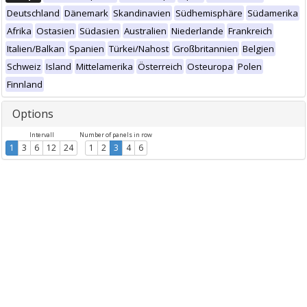
Deutschland
Dänemark
Skandinavien
Südhemisphäre
Südamerika
Afrika
Ostasien
Südasien
Australien
Niederlande
Frankreich
Italien/Balkan
Spanien
Türkei/Nahost
Großbritannien
Belgien
Schweiz
Island
Mittelamerika
Österreich
Osteuropa
Polen
Finnland
Options
Intervall
Number of panels in row
1
3
6
12
24
1
2
3
4
6