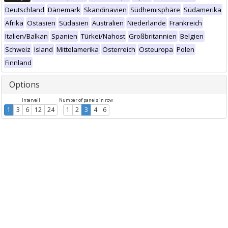
Deutschland
Dänemark
Skandinavien
Südhemisphäre
Südamerika
Afrika
Ostasien
Südasien
Australien
Niederlande
Frankreich
Italien/Balkan
Spanien
Türkei/Nahost
Großbritannien
Belgien
Schweiz
Island
Mittelamerika
Österreich
Osteuropa
Polen
Finnland
Options
Intervall
Number of panels in row
1
3
6
12
24
1
2
3
4
6