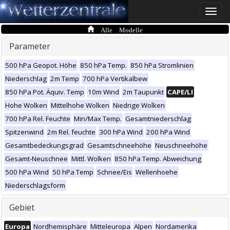
Toggle
naviga
Alle Modelle
Parameter
500 hPa Geopot. Höhe
850 hPa Temp.
850 hPa Stromlinien
Niederschlag
2m Temp
700 hPa Vertikalbew
850 hPa Pot. Äquiv. Temp
10m Wind
2m Taupunkt
CAPE/LI
Hohe Wolken
Mittelhohe Wolken
Niedrige Wolken
700 hPa Rel. Feuchte
Min/Max Temp.
Gesamtniederschlag
Spitzenwind
2m Rel. feuchte
300 hPa Wind
200 hPa Wind
Gesamtbedeckungsgrad
Gesamtschneehöhe
Neuschneehöhe
Gesamt-Neuschnee
Mittl. Wolken
850 hPa Temp. Abweichung
500 hPa Wind
50 hPa Temp
Schnee/Eis
Wellenhoehe
Niederschlagsform
Gebiet
Europa
Nordhemisphäre
Mitteleuropa
Alpen
Nordamerika