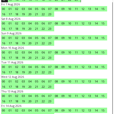
Fri 7 Aug 2026
00
01
02
03
04
05
06
07
08
09
10
11
12
13
14
15
16
17
18
19
20
21
22
23
Sat 8 Aug 2026
00
01
02
03
04
05
06
07
08
09
10
11
12
13
14
15
16
17
18
19
20
21
22
23
Sun 9 Aug 2026
00
01
02
03
04
05
06
07
08
09
10
11
12
13
14
15
16
17
18
19
20
21
22
23
Mon 10 Aug 2026
00
01
02
03
04
05
06
07
08
09
10
11
12
13
14
15
16
17
18
19
20
21
22
23
Tue 11 Aug 2026
00
01
02
03
04
05
06
07
08
09
10
11
12
13
14
15
16
17
18
19
20
21
22
23
Wed 12 Aug 2026
00
01
02
03
04
05
06
07
08
09
10
11
12
13
14
15
16
17
18
19
20
21
22
23
Thu 13 Aug 2026
00
01
02
03
04
05
06
07
08
09
10
11
12
13
14
15
16
17
18
19
20
21
22
23
Fri 14 Aug 2026
00
01
02
03
04
05
06
07
08
09
10
11
12
13
14
15