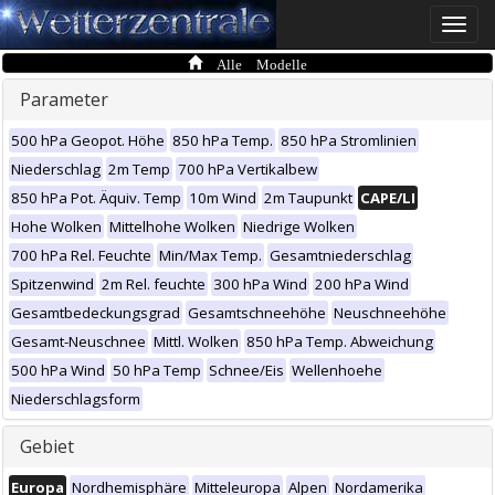
Toggle
naviga
Alle Modelle
Parameter
500 hPa Geopot. Höhe
850 hPa Temp.
850 hPa Stromlinien
Niederschlag
2m Temp
700 hPa Vertikalbew
850 hPa Pot. Äquiv. Temp
10m Wind
2m Taupunkt
CAPE/LI
Hohe Wolken
Mittelhohe Wolken
Niedrige Wolken
700 hPa Rel. Feuchte
Min/Max Temp.
Gesamtniederschlag
Spitzenwind
2m Rel. feuchte
300 hPa Wind
200 hPa Wind
Gesamtbedeckungsgrad
Gesamtschneehöhe
Neuschneehöhe
Gesamt-Neuschnee
Mittl. Wolken
850 hPa Temp. Abweichung
500 hPa Wind
50 hPa Temp
Schnee/Eis
Wellenhoehe
Niederschlagsform
Gebiet
Europa
Nordhemisphäre
Mitteleuropa
Alpen
Nordamerika