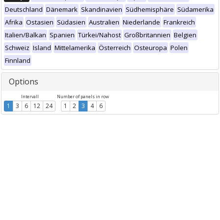
Deutschland
Dänemark
Skandinavien
Südhemisphäre
Südamerika
Afrika
Ostasien
Südasien
Australien
Niederlande
Frankreich
Italien/Balkan
Spanien
Türkei/Nahost
Großbritannien
Belgien
Schweiz
Island
Mittelamerika
Österreich
Osteuropa
Polen
Finnland
Options
Intervall
Number of panels in row
1
3
6
12
24
1
2
3
4
6