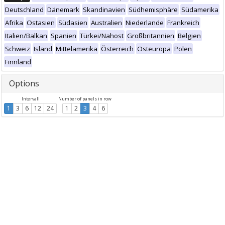
Deutschland
Dänemark
Skandinavien
Südhemisphäre
Südamerika
Afrika
Ostasien
Südasien
Australien
Niederlande
Frankreich
Italien/Balkan
Spanien
Türkei/Nahost
Großbritannien
Belgien
Schweiz
Island
Mittelamerika
Österreich
Osteuropa
Polen
Finnland
Options
Intervall
Number of panels in row
1
3
6
12
24
1
2
3
4
6