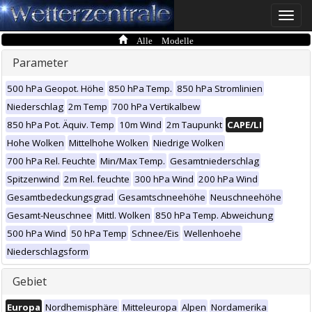
Toggle
naviga
Alle Modelle
Parameter
500 hPa Geopot. Höhe
850 hPa Temp.
850 hPa Stromlinien
Niederschlag
2m Temp
700 hPa Vertikalbew
850 hPa Pot. Äquiv. Temp
10m Wind
2m Taupunkt
CAPE/LI
Hohe Wolken
Mittelhohe Wolken
Niedrige Wolken
700 hPa Rel. Feuchte
Min/Max Temp.
Gesamtniederschlag
Spitzenwind
2m Rel. feuchte
300 hPa Wind
200 hPa Wind
Gesamtbedeckungsgrad
Gesamtschneehöhe
Neuschneehöhe
Gesamt-Neuschnee
Mittl. Wolken
850 hPa Temp. Abweichung
500 hPa Wind
50 hPa Temp
Schnee/Eis
Wellenhoehe
Niederschlagsform
Gebiet
Europa
Nordhemisphäre
Mitteleuropa
Alpen
Nordamerika