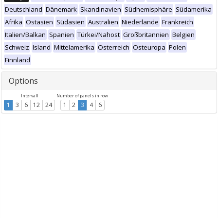
Deutschland
Dänemark
Skandinavien
Südhemisphäre
Südamerika
Afrika
Ostasien
Südasien
Australien
Niederlande
Frankreich
Italien/Balkan
Spanien
Türkei/Nahost
Großbritannien
Belgien
Schweiz
Island
Mittelamerika
Österreich
Osteuropa
Polen
Finnland
Options
Intervall
Number of panels in row
1
3
6
12
24
1
2
3
4
6