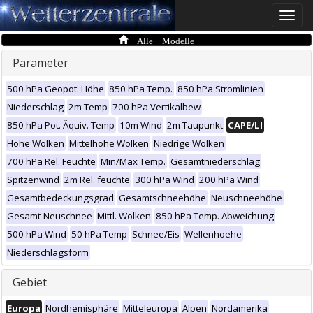
Toggle
naviga
Alle Modelle
Parameter
500 hPa Geopot. Höhe
850 hPa Temp.
850 hPa Stromlinien
Niederschlag
2m Temp
700 hPa Vertikalbew
850 hPa Pot. Äquiv. Temp
10m Wind
2m Taupunkt
CAPE/LI
Hohe Wolken
Mittelhohe Wolken
Niedrige Wolken
700 hPa Rel. Feuchte
Min/Max Temp.
Gesamtniederschlag
Spitzenwind
2m Rel. feuchte
300 hPa Wind
200 hPa Wind
Gesamtbedeckungsgrad
Gesamtschneehöhe
Neuschneehöhe
Gesamt-Neuschnee
Mittl. Wolken
850 hPa Temp. Abweichung
500 hPa Wind
50 hPa Temp
Schnee/Eis
Wellenhoehe
Niederschlagsform
Gebiet
Europa
Nordhemisphäre
Mitteleuropa
Alpen
Nordamerika