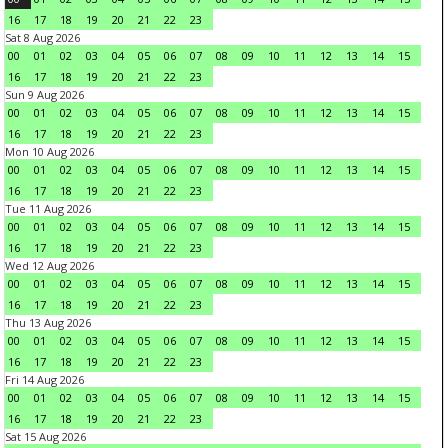
16
17
18
19
20
21
22
23
Sat 8 Aug 2026
00
01
02
03
04
05
06
07
08
09
10
11
12
13
14
15
16
17
18
19
20
21
22
23
Sun 9 Aug 2026
00
01
02
03
04
05
06
07
08
09
10
11
12
13
14
15
16
17
18
19
20
21
22
23
Mon 10 Aug 2026
00
01
02
03
04
05
06
07
08
09
10
11
12
13
14
15
16
17
18
19
20
21
22
23
Tue 11 Aug 2026
00
01
02
03
04
05
06
07
08
09
10
11
12
13
14
15
16
17
18
19
20
21
22
23
Wed 12 Aug 2026
00
01
02
03
04
05
06
07
08
09
10
11
12
13
14
15
16
17
18
19
20
21
22
23
Thu 13 Aug 2026
00
01
02
03
04
05
06
07
08
09
10
11
12
13
14
15
16
17
18
19
20
21
22
23
Fri 14 Aug 2026
00
01
02
03
04
05
06
07
08
09
10
11
12
13
14
15
16
17
18
19
20
21
22
23
Sat 15 Aug 2026