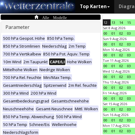
Top Karten
Diagr
Alle Modelle
12
13
14
15
Parameter
Sat 8 Aug 2026
00
01
02
03
500 hPa Geopot. Höhe
850 hPa Temp.
Sun 9 Aug 2026
00
01
02
03
850 hPa Stromlinien
Niederschlag
2m Temp
Mon 10 Aug 2026
700 hPa Vertikalbew
850 hPa Pot. Äquiv. Temp
00
01
02
03
Tue 11 Aug 2026
10m Wind
2m Taupunkt
CAPE/LI
Hohe Wolken
00
01
02
03
Mittelhohe Wolken
Niedrige Wolken
Wed 12 Aug 2026
00
01
02
03
700 hPa Rel. Feuchte
Min/Max Temp.
Thu 13 Aug 2026
Gesamtniederschlag
Spitzenwind
2m Rel. feuchte
00
01
02
03
300 hPa Wind
200 hPa Wind
Fri 14 Aug 2026
00
01
02
03
Gesamtbedeckungsgrad
Gesamtschneehöhe
Sat 15 Aug 2026
Neuschneehöhe
Gesamt-Neuschnee
Mittl. Wolken
00
01
02
03
Sun 16 Aug 2026
850 hPa Temp. Abweichung
500 hPa Wind
00
01
02
03
50 hPa Temp
Schnee/Eis
Wellenhoehe
Mon 17 Aug 2026
00
01
02
03
Niederschlagsform