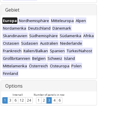
Gebiet
Europa
Nordhemisphäre
Mitteleuropa
Alpen
Nordamerika
Deutschland
Dänemark
Skandinavien
Südhemisphäre
Südamerika
Afrika
Ostasien
Südasien
Australien
Niederlande
Frankreich
Italien/Balkan
Spanien
Türkei/Nahost
Großbritannien
Belgien
Schweiz
Island
Mittelamerika
Österreich
Osteuropa
Polen
Finnland
Options
Intervall
Number of panels in row
1
3
6
12
24
1
2
3
4
6