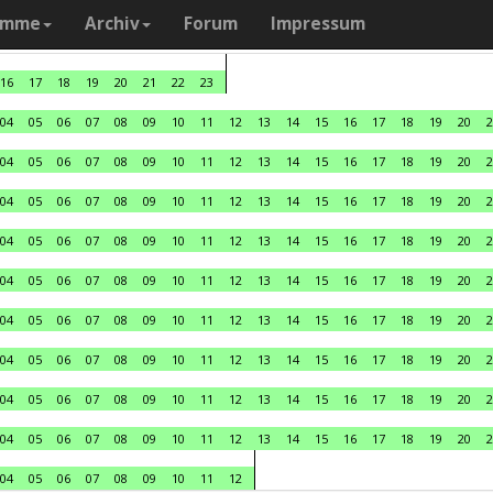
amme
Archiv
Forum
Impressum
16
17
18
19
20
21
22
23
04
05
06
07
08
09
10
11
12
13
14
15
16
17
18
19
20
2
04
05
06
07
08
09
10
11
12
13
14
15
16
17
18
19
20
2
04
05
06
07
08
09
10
11
12
13
14
15
16
17
18
19
20
2
04
05
06
07
08
09
10
11
12
13
14
15
16
17
18
19
20
2
04
05
06
07
08
09
10
11
12
13
14
15
16
17
18
19
20
2
04
05
06
07
08
09
10
11
12
13
14
15
16
17
18
19
20
2
04
05
06
07
08
09
10
11
12
13
14
15
16
17
18
19
20
2
04
05
06
07
08
09
10
11
12
13
14
15
16
17
18
19
20
2
04
05
06
07
08
09
10
11
12
13
14
15
16
17
18
19
20
2
04
05
06
07
08
09
10
11
12