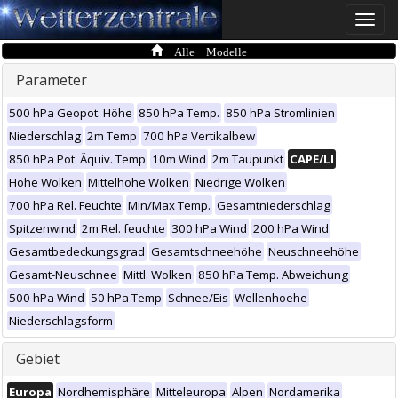
Toggle
naviga
Alle Modelle
Parameter
500 hPa Geopot. Höhe
850 hPa Temp.
850 hPa Stromlinien
Niederschlag
2m Temp
700 hPa Vertikalbew
850 hPa Pot. Äquiv. Temp
10m Wind
2m Taupunkt
CAPE/LI
Hohe Wolken
Mittelhohe Wolken
Niedrige Wolken
700 hPa Rel. Feuchte
Min/Max Temp.
Gesamtniederschlag
Spitzenwind
2m Rel. feuchte
300 hPa Wind
200 hPa Wind
Gesamtbedeckungsgrad
Gesamtschneehöhe
Neuschneehöhe
Gesamt-Neuschnee
Mittl. Wolken
850 hPa Temp. Abweichung
500 hPa Wind
50 hPa Temp
Schnee/Eis
Wellenhoehe
Niederschlagsform
Gebiet
Europa
Nordhemisphäre
Mitteleuropa
Alpen
Nordamerika