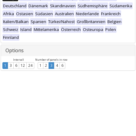
Deutschland
Dänemark
Skandinavien
Südhemisphäre
Südamerika
Afrika
Ostasien
Südasien
Australien
Niederlande
Frankreich
Italien/Balkan
Spanien
Türkei/Nahost
Großbritannien
Belgien
Schweiz
Island
Mittelamerika
Österreich
Osteuropa
Polen
Finnland
Options
Intervall
Number of panels in row
1
3
6
12
24
1
2
3
4
6