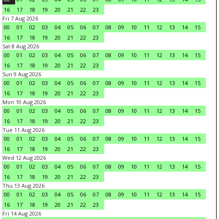
16
17
18
19
20
21
22
23
Fri 7 Aug 2026
00
01
02
03
04
05
06
07
08
09
10
11
12
13
14
15
16
17
18
19
20
21
22
23
Sat 8 Aug 2026
00
01
02
03
04
05
06
07
08
09
10
11
12
13
14
15
16
17
18
19
20
21
22
23
Sun 9 Aug 2026
00
01
02
03
04
05
06
07
08
09
10
11
12
13
14
15
16
17
18
19
20
21
22
23
Mon 10 Aug 2026
00
01
02
03
04
05
06
07
08
09
10
11
12
13
14
15
16
17
18
19
20
21
22
23
Tue 11 Aug 2026
00
01
02
03
04
05
06
07
08
09
10
11
12
13
14
15
16
17
18
19
20
21
22
23
Wed 12 Aug 2026
00
01
02
03
04
05
06
07
08
09
10
11
12
13
14
15
16
17
18
19
20
21
22
23
Thu 13 Aug 2026
00
01
02
03
04
05
06
07
08
09
10
11
12
13
14
15
16
17
18
19
20
21
22
23
Fri 14 Aug 2026