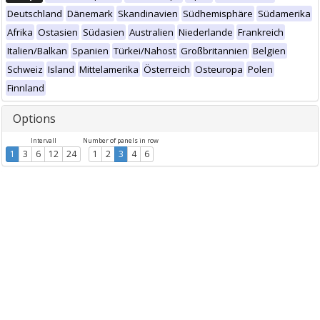
Deutschland
Dänemark
Skandinavien
Südhemisphäre
Südamerika
Afrika
Ostasien
Südasien
Australien
Niederlande
Frankreich
Italien/Balkan
Spanien
Türkei/Nahost
Großbritannien
Belgien
Schweiz
Island
Mittelamerika
Österreich
Osteuropa
Polen
Finnland
Options
Intervall
Number of panels in row
1
3
6
12
24
1
2
3
4
6