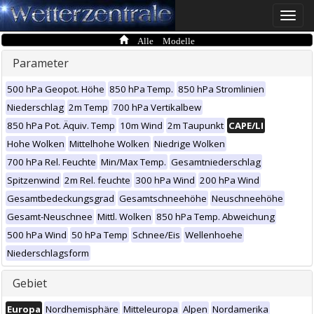
Toggle
naviga
Alle Modelle
Parameter
500 hPa Geopot. Höhe
850 hPa Temp.
850 hPa Stromlinien
Niederschlag
2m Temp
700 hPa Vertikalbew
850 hPa Pot. Äquiv. Temp
10m Wind
2m Taupunkt
CAPE/LI
Hohe Wolken
Mittelhohe Wolken
Niedrige Wolken
700 hPa Rel. Feuchte
Min/Max Temp.
Gesamtniederschlag
Spitzenwind
2m Rel. feuchte
300 hPa Wind
200 hPa Wind
Gesamtbedeckungsgrad
Gesamtschneehöhe
Neuschneehöhe
Gesamt-Neuschnee
Mittl. Wolken
850 hPa Temp. Abweichung
500 hPa Wind
50 hPa Temp
Schnee/Eis
Wellenhoehe
Niederschlagsform
Gebiet
Europa
Nordhemisphäre
Mitteleuropa
Alpen
Nordamerika