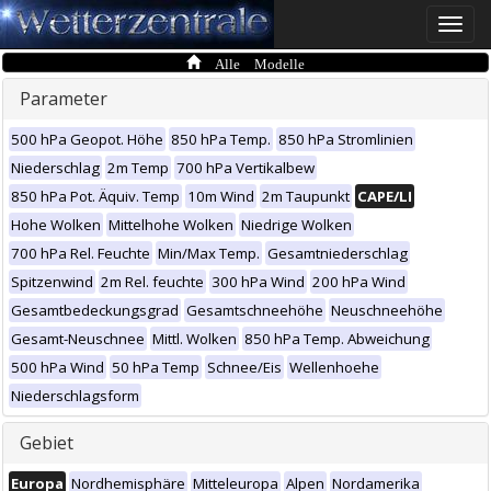
Toggle
naviga
Alle Modelle
Parameter
500 hPa Geopot. Höhe
850 hPa Temp.
850 hPa Stromlinien
Niederschlag
2m Temp
700 hPa Vertikalbew
850 hPa Pot. Äquiv. Temp
10m Wind
2m Taupunkt
CAPE/LI
Hohe Wolken
Mittelhohe Wolken
Niedrige Wolken
700 hPa Rel. Feuchte
Min/Max Temp.
Gesamtniederschlag
Spitzenwind
2m Rel. feuchte
300 hPa Wind
200 hPa Wind
Gesamtbedeckungsgrad
Gesamtschneehöhe
Neuschneehöhe
Gesamt-Neuschnee
Mittl. Wolken
850 hPa Temp. Abweichung
500 hPa Wind
50 hPa Temp
Schnee/Eis
Wellenhoehe
Niederschlagsform
Gebiet
Europa
Nordhemisphäre
Mitteleuropa
Alpen
Nordamerika