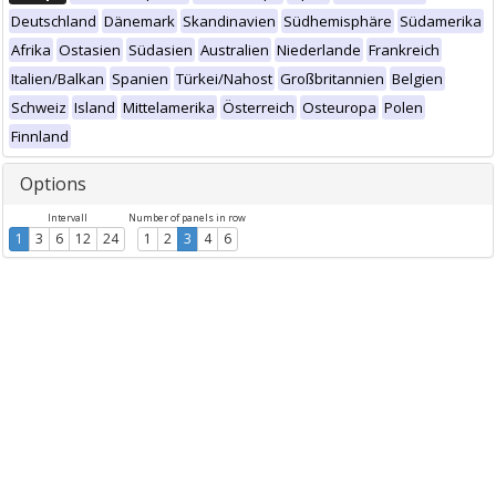
Deutschland
Dänemark
Skandinavien
Südhemisphäre
Südamerika
Afrika
Ostasien
Südasien
Australien
Niederlande
Frankreich
Italien/Balkan
Spanien
Türkei/Nahost
Großbritannien
Belgien
Schweiz
Island
Mittelamerika
Österreich
Osteuropa
Polen
Finnland
Options
Intervall
Number of panels in row
1
3
6
12
24
1
2
3
4
6