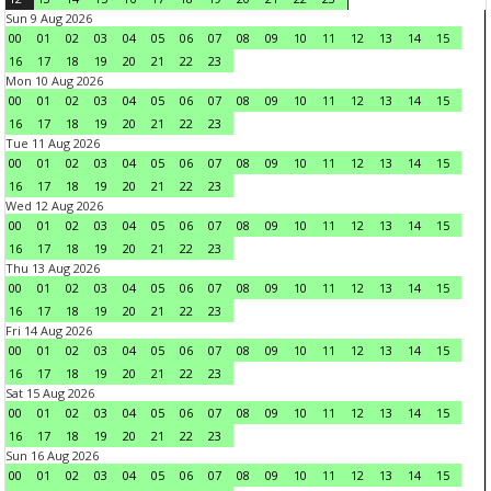
Sun 9 Aug 2026
00
01
02
03
04
05
06
07
08
09
10
11
12
13
14
15
16
17
18
19
20
21
22
23
Mon 10 Aug 2026
00
01
02
03
04
05
06
07
08
09
10
11
12
13
14
15
16
17
18
19
20
21
22
23
Tue 11 Aug 2026
00
01
02
03
04
05
06
07
08
09
10
11
12
13
14
15
16
17
18
19
20
21
22
23
Wed 12 Aug 2026
00
01
02
03
04
05
06
07
08
09
10
11
12
13
14
15
16
17
18
19
20
21
22
23
Thu 13 Aug 2026
00
01
02
03
04
05
06
07
08
09
10
11
12
13
14
15
16
17
18
19
20
21
22
23
Fri 14 Aug 2026
00
01
02
03
04
05
06
07
08
09
10
11
12
13
14
15
16
17
18
19
20
21
22
23
Sat 15 Aug 2026
00
01
02
03
04
05
06
07
08
09
10
11
12
13
14
15
16
17
18
19
20
21
22
23
Sun 16 Aug 2026
00
01
02
03
04
05
06
07
08
09
10
11
12
13
14
15