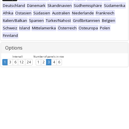
Deutschland
Dänemark
Skandinavien
Südhemisphäre
Südamerika
Afrika
Ostasien
Südasien
Australien
Niederlande
Frankreich
Italien/Balkan
Spanien
Türkei/Nahost
Großbritannien
Belgien
Schweiz
Island
Mittelamerika
Österreich
Osteuropa
Polen
Finnland
Options
Intervall
Number of panels in row
1
3
6
12
24
1
2
3
4
6