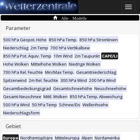
Toggle
naviga
Alle Modelle
Parameter
500 hPa Geopot. Höhe
850 hPa Temp.
850 hPa Stromlinien
Niederschlag
2m Temp
700 hPa Vertikalbew
850 hPa Pot. Äquiv. Temp
10m Wind
2m Taupunkt
CAPE/LI
Hohe Wolken
Mittelhohe Wolken
Niedrige Wolken
700 hPa Rel. Feuchte
Min/Max Temp.
Gesamtniederschlag
Spitzenwind
2m Rel. feuchte
300 hPa Wind
200 hPa Wind
Gesamtbedeckungsgrad
Gesamtschneehöhe
Neuschneehöhe
Gesamt-Neuschnee
Mittl. Wolken
850 hPa Temp. Abweichung
500 hPa Wind
50 hPa Temp
Schnee/Eis
Wellenhoehe
Niederschlagsform
Gebiet
Europa
Nordhemisphäre
Mitteleuropa
Alpen
Nordamerika