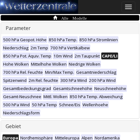
Toggle
naviga
Alle Modelle
Parameter
500 hPa Geopot. Höhe
850 hPa Temp.
850 hPa Stromlinien
Niederschlag
2m Temp
700 hPa Vertikalbew
850 hPa Pot. Äquiv. Temp
10m Wind
2m Taupunkt
CAPE/LI
Hohe Wolken
Mittelhohe Wolken
Niedrige Wolken
700 hPa Rel. Feuchte
Min/Max Temp.
Gesamtniederschlag
Spitzenwind
2m Rel. feuchte
300 hPa Wind
200 hPa Wind
Gesamtbedeckungsgrad
Gesamtschneehöhe
Neuschneehöhe
Gesamt-Neuschnee
Mittl. Wolken
850 hPa Temp. Abweichung
500 hPa Wind
50 hPa Temp
Schnee/Eis
Wellenhoehe
Niederschlagsform
Gebiet
Europa
Nordhemisphäre
Mitteleuropa
Alpen
Nordamerika