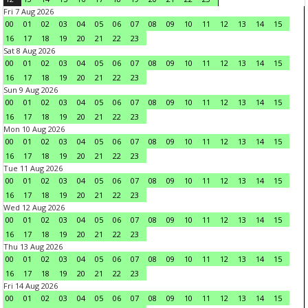
Fri 7 Aug 2026
00
01
02
03
04
05
06
07
08
09
10
11
12
13
14
15
16
17
18
19
20
21
22
23
Sat 8 Aug 2026
00
01
02
03
04
05
06
07
08
09
10
11
12
13
14
15
16
17
18
19
20
21
22
23
Sun 9 Aug 2026
00
01
02
03
04
05
06
07
08
09
10
11
12
13
14
15
16
17
18
19
20
21
22
23
Mon 10 Aug 2026
00
01
02
03
04
05
06
07
08
09
10
11
12
13
14
15
16
17
18
19
20
21
22
23
Tue 11 Aug 2026
00
01
02
03
04
05
06
07
08
09
10
11
12
13
14
15
16
17
18
19
20
21
22
23
Wed 12 Aug 2026
00
01
02
03
04
05
06
07
08
09
10
11
12
13
14
15
16
17
18
19
20
21
22
23
Thu 13 Aug 2026
00
01
02
03
04
05
06
07
08
09
10
11
12
13
14
15
16
17
18
19
20
21
22
23
Fri 14 Aug 2026
00
01
02
03
04
05
06
07
08
09
10
11
12
13
14
15