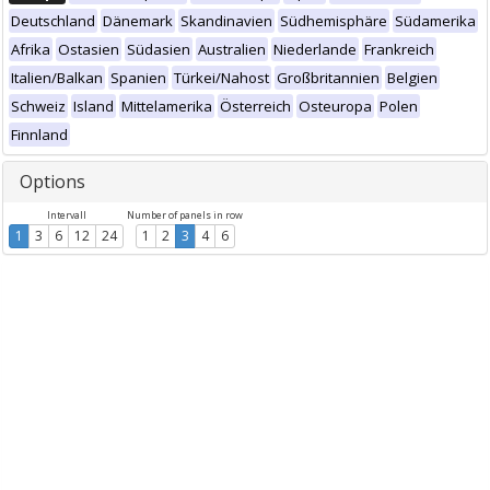
Deutschland
Dänemark
Skandinavien
Südhemisphäre
Südamerika
Afrika
Ostasien
Südasien
Australien
Niederlande
Frankreich
Italien/Balkan
Spanien
Türkei/Nahost
Großbritannien
Belgien
Schweiz
Island
Mittelamerika
Österreich
Osteuropa
Polen
Finnland
Options
Intervall
Number of panels in row
1
3
6
12
24
1
2
3
4
6