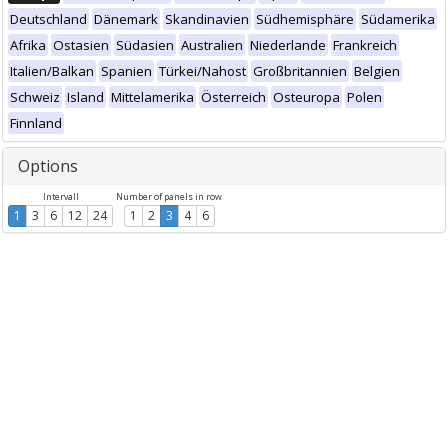
Deutschland
Dänemark
Skandinavien
Südhemisphäre
Südamerika
Afrika
Ostasien
Südasien
Australien
Niederlande
Frankreich
Italien/Balkan
Spanien
Türkei/Nahost
Großbritannien
Belgien
Schweiz
Island
Mittelamerika
Österreich
Osteuropa
Polen
Finnland
Options
Intervall
Number of panels in row
1
3
6
12
24
1
2
3
4
6