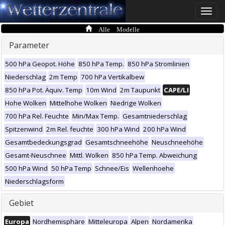
Toggle
naviga
Alle Modelle
Parameter
500 hPa Geopot. Höhe
850 hPa Temp.
850 hPa Stromlinien
Niederschlag
2m Temp
700 hPa Vertikalbew
850 hPa Pot. Äquiv. Temp
10m Wind
2m Taupunkt
CAPE/LI
Hohe Wolken
Mittelhohe Wolken
Niedrige Wolken
700 hPa Rel. Feuchte
Min/Max Temp.
Gesamtniederschlag
Spitzenwind
2m Rel. feuchte
300 hPa Wind
200 hPa Wind
Gesamtbedeckungsgrad
Gesamtschneehöhe
Neuschneehöhe
Gesamt-Neuschnee
Mittl. Wolken
850 hPa Temp. Abweichung
500 hPa Wind
50 hPa Temp
Schnee/Eis
Wellenhoehe
Niederschlagsform
Gebiet
Europa
Nordhemisphäre
Mitteleuropa
Alpen
Nordamerika