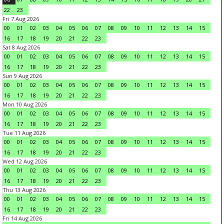
22
23
Fri 7 Aug 2026
00
01
02
03
04
05
06
07
08
09
10
11
12
13
14
15
16
17
18
19
20
21
22
23
Sat 8 Aug 2026
00
01
02
03
04
05
06
07
08
09
10
11
12
13
14
15
16
17
18
19
20
21
22
23
Sun 9 Aug 2026
00
01
02
03
04
05
06
07
08
09
10
11
12
13
14
15
16
17
18
19
20
21
22
23
Mon 10 Aug 2026
00
01
02
03
04
05
06
07
08
09
10
11
12
13
14
15
16
17
18
19
20
21
22
23
Tue 11 Aug 2026
00
01
02
03
04
05
06
07
08
09
10
11
12
13
14
15
16
17
18
19
20
21
22
23
Wed 12 Aug 2026
00
01
02
03
04
05
06
07
08
09
10
11
12
13
14
15
16
17
18
19
20
21
22
23
Thu 13 Aug 2026
00
01
02
03
04
05
06
07
08
09
10
11
12
13
14
15
16
17
18
19
20
21
22
23
Fri 14 Aug 2026