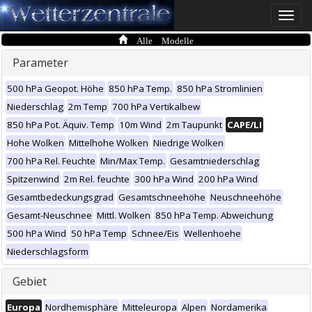
Toggle
naviga
Alle Modelle
Parameter
500 hPa Geopot. Höhe
850 hPa Temp.
850 hPa Stromlinien
Niederschlag
2m Temp
700 hPa Vertikalbew
850 hPa Pot. Äquiv. Temp
10m Wind
2m Taupunkt
CAPE/LI
Hohe Wolken
Mittelhohe Wolken
Niedrige Wolken
700 hPa Rel. Feuchte
Min/Max Temp.
Gesamtniederschlag
Spitzenwind
2m Rel. feuchte
300 hPa Wind
200 hPa Wind
Gesamtbedeckungsgrad
Gesamtschneehöhe
Neuschneehöhe
Gesamt-Neuschnee
Mittl. Wolken
850 hPa Temp. Abweichung
500 hPa Wind
50 hPa Temp
Schnee/Eis
Wellenhoehe
Niederschlagsform
Gebiet
Europa
Nordhemisphäre
Mitteleuropa
Alpen
Nordamerika