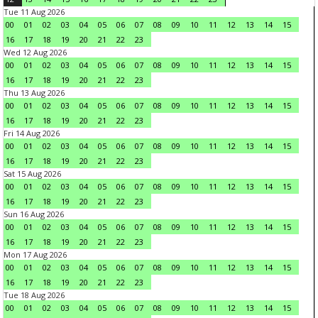
Tue 11 Aug 2026
00
01
02
03
04
05
06
07
08
09
10
11
12
13
14
15
16
17
18
19
20
21
22
23
Wed 12 Aug 2026
00
01
02
03
04
05
06
07
08
09
10
11
12
13
14
15
16
17
18
19
20
21
22
23
Thu 13 Aug 2026
00
01
02
03
04
05
06
07
08
09
10
11
12
13
14
15
16
17
18
19
20
21
22
23
Fri 14 Aug 2026
00
01
02
03
04
05
06
07
08
09
10
11
12
13
14
15
16
17
18
19
20
21
22
23
Sat 15 Aug 2026
00
01
02
03
04
05
06
07
08
09
10
11
12
13
14
15
16
17
18
19
20
21
22
23
Sun 16 Aug 2026
00
01
02
03
04
05
06
07
08
09
10
11
12
13
14
15
16
17
18
19
20
21
22
23
Mon 17 Aug 2026
00
01
02
03
04
05
06
07
08
09
10
11
12
13
14
15
16
17
18
19
20
21
22
23
Tue 18 Aug 2026
00
01
02
03
04
05
06
07
08
09
10
11
12
13
14
15