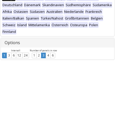
Deutschland
Dänemark
Skandinavien
Südhemisphäre
Südamerika
Afrika
Ostasien
Südasien
Australien
Niederlande
Frankreich
Italien/Balkan
Spanien
Türkei/Nahost
Großbritannien
Belgien
Schweiz
Island
Mittelamerika
Österreich
Osteuropa
Polen
Finnland
Options
Intervall
Number of panels in row
1
3
6
12
24
1
2
3
4
6