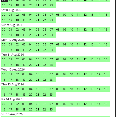
16
17
18
19
20
21
22
23
Sat 8 Aug 2026
00
01
02
03
04
05
06
07
08
09
10
11
12
13
14
15
16
17
18
19
20
21
22
23
Sun 9 Aug 2026
00
01
02
03
04
05
06
07
08
09
10
11
12
13
14
15
16
17
18
19
20
21
22
23
Mon 10 Aug 2026
00
01
02
03
04
05
06
07
08
09
10
11
12
13
14
15
16
17
18
19
20
21
22
23
Tue 11 Aug 2026
00
01
02
03
04
05
06
07
08
09
10
11
12
13
14
15
16
17
18
19
20
21
22
23
Wed 12 Aug 2026
00
01
02
03
04
05
06
07
08
09
10
11
12
13
14
15
16
17
18
19
20
21
22
23
Thu 13 Aug 2026
00
01
02
03
04
05
06
07
08
09
10
11
12
13
14
15
16
17
18
19
20
21
22
23
Fri 14 Aug 2026
00
01
02
03
04
05
06
07
08
09
10
11
12
13
14
15
16
17
18
19
20
21
22
23
Sat 15 Aug 2026