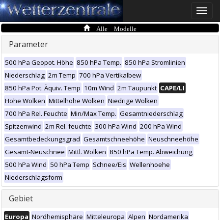
Toggle
naviga
Alle Modelle
Parameter
500 hPa Geopot. Höhe
850 hPa Temp.
850 hPa Stromlinien
Niederschlag
2m Temp
700 hPa Vertikalbew
850 hPa Pot. Äquiv. Temp
10m Wind
2m Taupunkt
CAPE/LI
Hohe Wolken
Mittelhohe Wolken
Niedrige Wolken
700 hPa Rel. Feuchte
Min/Max Temp.
Gesamtniederschlag
Spitzenwind
2m Rel. feuchte
300 hPa Wind
200 hPa Wind
Gesamtbedeckungsgrad
Gesamtschneehöhe
Neuschneehöhe
Gesamt-Neuschnee
Mittl. Wolken
850 hPa Temp. Abweichung
500 hPa Wind
50 hPa Temp
Schnee/Eis
Wellenhoehe
Niederschlagsform
Gebiet
Europa
Nordhemisphäre
Mitteleuropa
Alpen
Nordamerika