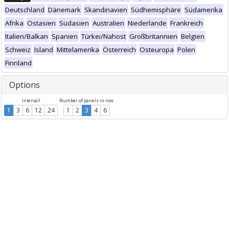
Deutschland
Dänemark
Skandinavien
Südhemisphäre
Südamerika
Afrika
Ostasien
Südasien
Australien
Niederlande
Frankreich
Italien/Balkan
Spanien
Türkei/Nahost
Großbritannien
Belgien
Schweiz
Island
Mittelamerika
Österreich
Osteuropa
Polen
Finnland
Options
Intervall
Number of panels in row
1
3
6
12
24
1
2
3
4
6