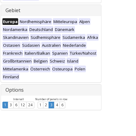
Gebiet
Europa
Nordhemisphäre
Mitteleuropa
Alpen
Nordamerika
Deutschland
Dänemark
Skandinavien
Südhemisphäre
Südamerika
Afrika
Ostasien
Südasien
Australien
Niederlande
Frankreich
Italien/Balkan
Spanien
Türkei/Nahost
Großbritannien
Belgien
Schweiz
Island
Mittelamerika
Österreich
Osteuropa
Polen
Finnland
Options
Intervall
Number of panels in row
1
3
6
12
24
1
2
3
4
6