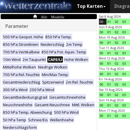
Top Karten
Diagr
Alle Modelle
Sat 8 Aug 2026
00
01
02
03
Parameter
Sun 9 Aug 2026
00
01
02
03
500 hPa Geopot. Höhe
850 hPa Temp.
Mon 10 Aug 2026
00
01
02
03
850 hPa Stromlinien
Niederschlag
2m Temp
Tue 11 Aug 2026
700 hPa Vertikalbew
850 hPa Pot. Äquiv. Temp
00
01
02
03
Wed 12 Aug 2026
10m Wind
2m Taupunkt
CAPE/LI
Hohe Wolken
00
01
02
03
Mittelhohe Wolken
Niedrige Wolken
Thu 13 Aug 2026
00
01
02
03
700 hPa Rel. Feuchte
Min/Max Temp.
Fri 14 Aug 2026
Gesamtniederschlag
Spitzenwind
2m Rel. feuchte
00
01
02
03
300 hPa Wind
200 hPa Wind
Sat 15 Aug 2026
00
01
02
03
Gesamtbedeckungsgrad
Gesamtschneehöhe
Sun 16 Aug 2026
Neuschneehöhe
Gesamt-Neuschnee
Mittl. Wolken
00
01
02
03
Mon 17 Aug 2026
850 hPa Temp. Abweichung
500 hPa Wind
00
01
02
03
50 hPa Temp
Schnee/Eis
Wellenhoehe
Niederschlagsform