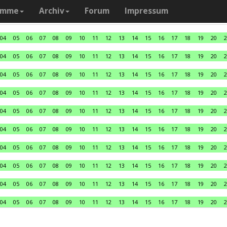
amme
Archiv
Forum
Impressum
04
05
06
07
08
09
10
11
12
13
14
15
16
17
18
19
20
2
04
05
06
07
08
09
10
11
12
13
14
15
16
17
18
19
20
2
04
05
06
07
08
09
10
11
12
13
14
15
16
17
18
19
20
2
04
05
06
07
08
09
10
11
12
13
14
15
16
17
18
19
20
2
04
05
06
07
08
09
10
11
12
13
14
15
16
17
18
19
20
2
04
05
06
07
08
09
10
11
12
13
14
15
16
17
18
19
20
2
04
05
06
07
08
09
10
11
12
13
14
15
16
17
18
19
20
2
04
05
06
07
08
09
10
11
12
13
14
15
16
17
18
19
20
2
04
05
06
07
08
09
10
11
12
13
14
15
16
17
18
19
20
2
04
05
06
07
08
09
10
11
12
13
14
15
16
17
18
19
20
2