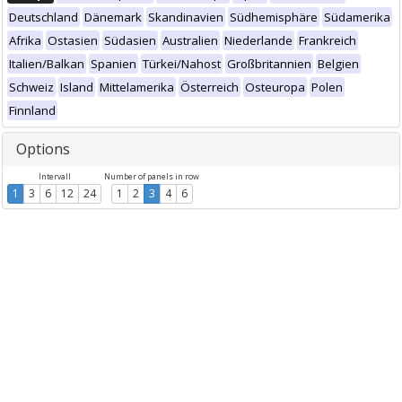
Deutschland
Dänemark
Skandinavien
Südhemisphäre
Südamerika
Afrika
Ostasien
Südasien
Australien
Niederlande
Frankreich
Italien/Balkan
Spanien
Türkei/Nahost
Großbritannien
Belgien
Schweiz
Island
Mittelamerika
Österreich
Osteuropa
Polen
Finnland
Options
Intervall
Number of panels in row
1
3
6
12
24
1
2
3
4
6