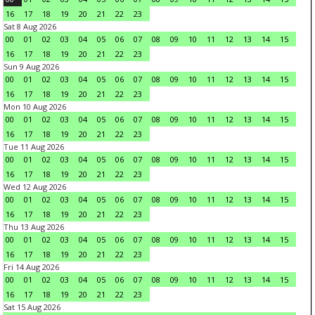
16
17
18
19
20
21
22
23
Sat 8 Aug 2026
00
01
02
03
04
05
06
07
08
09
10
11
12
13
14
15
16
17
18
19
20
21
22
23
Sun 9 Aug 2026
00
01
02
03
04
05
06
07
08
09
10
11
12
13
14
15
16
17
18
19
20
21
22
23
Mon 10 Aug 2026
00
01
02
03
04
05
06
07
08
09
10
11
12
13
14
15
16
17
18
19
20
21
22
23
Tue 11 Aug 2026
00
01
02
03
04
05
06
07
08
09
10
11
12
13
14
15
16
17
18
19
20
21
22
23
Wed 12 Aug 2026
00
01
02
03
04
05
06
07
08
09
10
11
12
13
14
15
16
17
18
19
20
21
22
23
Thu 13 Aug 2026
00
01
02
03
04
05
06
07
08
09
10
11
12
13
14
15
16
17
18
19
20
21
22
23
Fri 14 Aug 2026
00
01
02
03
04
05
06
07
08
09
10
11
12
13
14
15
16
17
18
19
20
21
22
23
Sat 15 Aug 2026