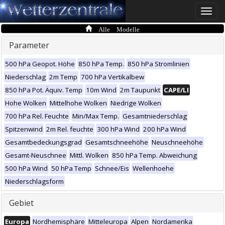
Toggle
naviga
Alle Modelle
Parameter
500 hPa Geopot. Höhe
850 hPa Temp.
850 hPa Stromlinien
Niederschlag
2m Temp
700 hPa Vertikalbew
850 hPa Pot. Äquiv. Temp
10m Wind
2m Taupunkt
CAPE/LI
Hohe Wolken
Mittelhohe Wolken
Niedrige Wolken
700 hPa Rel. Feuchte
Min/Max Temp.
Gesamtniederschlag
Spitzenwind
2m Rel. feuchte
300 hPa Wind
200 hPa Wind
Gesamtbedeckungsgrad
Gesamtschneehöhe
Neuschneehöhe
Gesamt-Neuschnee
Mittl. Wolken
850 hPa Temp. Abweichung
500 hPa Wind
50 hPa Temp
Schnee/Eis
Wellenhoehe
Niederschlagsform
Gebiet
Europa
Nordhemisphäre
Mitteleuropa
Alpen
Nordamerika