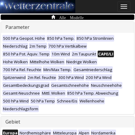
Toggle
naviga
Alle Modelle
Parameter
500 hPa Geopot. Höhe
850 hPa Temp.
850 hPa Stromlinien
Niederschlag
2m Temp
700 hPa Vertikalbew
850 hPa Pot. Äquiv. Temp
10m Wind
2m Taupunkt
CAPE/LI
Hohe Wolken
Mittelhohe Wolken
Niedrige Wolken
700 hPa Rel. Feuchte
Min/Max Temp.
Gesamtniederschlag
Spitzenwind
2m Rel. feuchte
300 hPa Wind
200 hPa Wind
Gesamtbedeckungsgrad
Gesamtschneehöhe
Neuschneehöhe
Gesamt-Neuschnee
Mittl. Wolken
850 hPa Temp. Abweichung
500 hPa Wind
50 hPa Temp
Schnee/Eis
Wellenhoehe
Niederschlagsform
Gebiet
Europa
Nordhemisphäre
Mitteleuropa
Alpen
Nordamerika