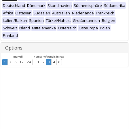
Deutschland
Dänemark
Skandinavien
Südhemisphäre
Südamerika
Afrika
Ostasien
Südasien
Australien
Niederlande
Frankreich
Italien/Balkan
Spanien
Türkei/Nahost
Großbritannien
Belgien
Schweiz
Island
Mittelamerika
Österreich
Osteuropa
Polen
Finnland
Options
Intervall
Number of panels in row
1
3
6
12
24
1
2
3
4
6