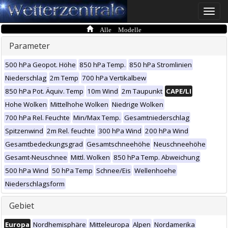
Toggle
naviga
Alle Modelle
Parameter
500 hPa Geopot. Höhe
850 hPa Temp.
850 hPa Stromlinien
Niederschlag
2m Temp
700 hPa Vertikalbew
850 hPa Pot. Äquiv. Temp
10m Wind
2m Taupunkt
CAPE/LI
Hohe Wolken
Mittelhohe Wolken
Niedrige Wolken
700 hPa Rel. Feuchte
Min/Max Temp.
Gesamtniederschlag
Spitzenwind
2m Rel. feuchte
300 hPa Wind
200 hPa Wind
Gesamtbedeckungsgrad
Gesamtschneehöhe
Neuschneehöhe
Gesamt-Neuschnee
Mittl. Wolken
850 hPa Temp. Abweichung
500 hPa Wind
50 hPa Temp
Schnee/Eis
Wellenhoehe
Niederschlagsform
Gebiet
Europa
Nordhemisphäre
Mitteleuropa
Alpen
Nordamerika