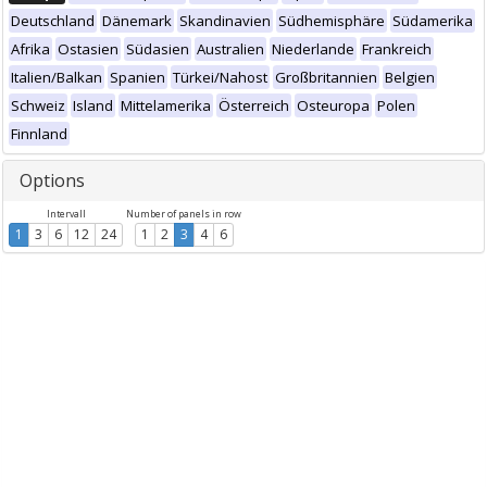
Deutschland
Dänemark
Skandinavien
Südhemisphäre
Südamerika
Afrika
Ostasien
Südasien
Australien
Niederlande
Frankreich
Italien/Balkan
Spanien
Türkei/Nahost
Großbritannien
Belgien
Schweiz
Island
Mittelamerika
Österreich
Osteuropa
Polen
Finnland
Options
Intervall
Number of panels in row
1
3
6
12
24
1
2
3
4
6