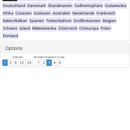
Deutschland
Dänemark
Skandinavien
Südhemisphäre
Südamerika
Afrika
Ostasien
Südasien
Australien
Niederlande
Frankreich
Italien/Balkan
Spanien
Türkei/Nahost
Großbritannien
Belgien
Schweiz
Island
Mittelamerika
Österreich
Osteuropa
Polen
Finnland
Options
Intervall
Number of panels in row
1
3
6
12
24
1
2
3
4
6