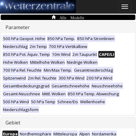
Toggle
naviga
Alle Modelle
Parameter
500 hPa Geopot. Höhe
850 hPa Temp.
850 hPa Stromlinien
Niederschlag
2m Temp
700 hPa Vertikalbew
850 hPa Pot. Äquiv. Temp
10m Wind
2m Taupunkt
CAPE/LI
Hohe Wolken
Mittelhohe Wolken
Niedrige Wolken
700 hPa Rel. Feuchte
Min/Max Temp.
Gesamtniederschlag
Spitzenwind
2m Rel. feuchte
300 hPa Wind
200 hPa Wind
Gesamtbedeckungsgrad
Gesamtschneehöhe
Neuschneehöhe
Gesamt-Neuschnee
Mittl. Wolken
850 hPa Temp. Abweichung
500 hPa Wind
50 hPa Temp
Schnee/Eis
Wellenhoehe
Niederschlagsform
Gebiet
Europa
Nordhemisphäre
Mitteleuropa
Alpen
Nordamerika