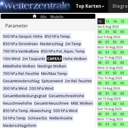
Top Karten
Diagr
Alle Modelle
12
13
14
15
Parameter
Sat 8 Aug 2026
00
01
02
03
500 hPa Geopot. Höhe
850 hPa Temp.
Sun 9 Aug 2026
00
01
02
03
850 hPa Stromlinien
Niederschlag
2m Temp
Mon 10 Aug 2026
700 hPa Vertikalbew
850 hPa Pot. Äquiv. Temp
00
01
02
03
Tue 11 Aug 2026
10m Wind
2m Taupunkt
CAPE/LI
Hohe Wolken
00
01
02
03
Mittelhohe Wolken
Niedrige Wolken
Wed 12 Aug 2026
00
01
02
03
700 hPa Rel. Feuchte
Min/Max Temp.
Thu 13 Aug 2026
Gesamtniederschlag
Spitzenwind
2m Rel. feuchte
00
01
02
03
300 hPa Wind
200 hPa Wind
Fri 14 Aug 2026
00
01
02
03
Gesamtbedeckungsgrad
Gesamtschneehöhe
Sat 15 Aug 2026
Neuschneehöhe
Gesamt-Neuschnee
Mittl. Wolken
00
01
02
03
Sun 16 Aug 2026
850 hPa Temp. Abweichung
500 hPa Wind
00
01
02
03
50 hPa Temp
Schnee/Eis
Wellenhoehe
Mon 17 Aug 2026
00
01
02
03
Niederschlagsform