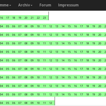
amme
Archiv
Forum
Impressum
16
17
18
19
20
21
22
23
04
05
06
07
08
09
10
11
12
13
14
15
16
17
18
19
20
2
04
05
06
07
08
09
10
11
12
13
14
15
16
17
18
19
20
2
04
05
06
07
08
09
10
11
12
13
14
15
16
17
18
19
20
2
04
05
06
07
08
09
10
11
12
13
14
15
16
17
18
19
20
2
04
05
06
07
08
09
10
11
12
13
14
15
16
17
18
19
20
2
04
05
06
07
08
09
10
11
12
13
14
15
16
17
18
19
20
2
04
05
06
07
08
09
10
11
12
13
14
15
16
17
18
19
20
2
04
05
06
07
08
09
10
11
12
13
14
15
16
17
18
19
20
2
04
05
06
07
08
09
10
11
12
13
14
15
16
17
18
19
20
2
04
05
06
07
08
09
10
11
12