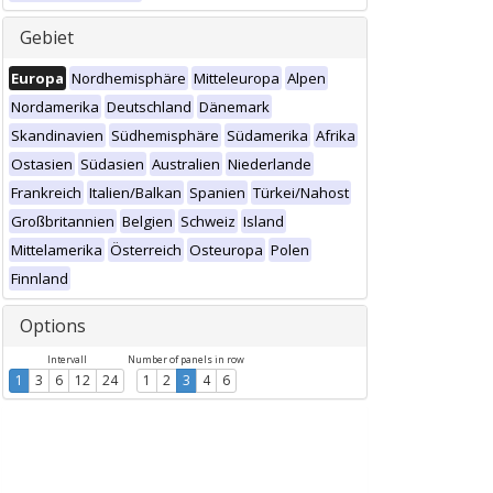
Gebiet
Europa
Nordhemisphäre
Mitteleuropa
Alpen
Nordamerika
Deutschland
Dänemark
Skandinavien
Südhemisphäre
Südamerika
Afrika
Ostasien
Südasien
Australien
Niederlande
Frankreich
Italien/Balkan
Spanien
Türkei/Nahost
Großbritannien
Belgien
Schweiz
Island
Mittelamerika
Österreich
Osteuropa
Polen
Finnland
Options
Intervall
Number of panels in row
1
3
6
12
24
1
2
3
4
6