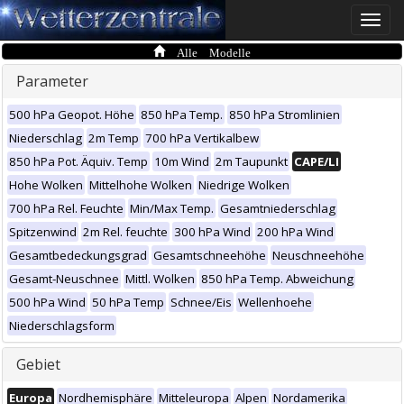
Toggle
naviga
Alle Modelle
Parameter
500 hPa Geopot. Höhe
850 hPa Temp.
850 hPa Stromlinien
Niederschlag
2m Temp
700 hPa Vertikalbew
850 hPa Pot. Äquiv. Temp
10m Wind
2m Taupunkt
CAPE/LI
Hohe Wolken
Mittelhohe Wolken
Niedrige Wolken
700 hPa Rel. Feuchte
Min/Max Temp.
Gesamtniederschlag
Spitzenwind
2m Rel. feuchte
300 hPa Wind
200 hPa Wind
Gesamtbedeckungsgrad
Gesamtschneehöhe
Neuschneehöhe
Gesamt-Neuschnee
Mittl. Wolken
850 hPa Temp. Abweichung
500 hPa Wind
50 hPa Temp
Schnee/Eis
Wellenhoehe
Niederschlagsform
Gebiet
Europa
Nordhemisphäre
Mitteleuropa
Alpen
Nordamerika