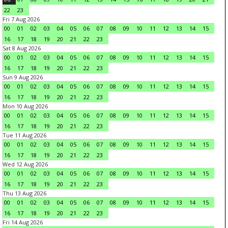
22
23
Fri 7 Aug 2026
00
01
02
03
04
05
06
07
08
09
10
11
12
13
14
15
16
17
18
19
20
21
22
23
Sat 8 Aug 2026
00
01
02
03
04
05
06
07
08
09
10
11
12
13
14
15
16
17
18
19
20
21
22
23
Sun 9 Aug 2026
00
01
02
03
04
05
06
07
08
09
10
11
12
13
14
15
16
17
18
19
20
21
22
23
Mon 10 Aug 2026
00
01
02
03
04
05
06
07
08
09
10
11
12
13
14
15
16
17
18
19
20
21
22
23
Tue 11 Aug 2026
00
01
02
03
04
05
06
07
08
09
10
11
12
13
14
15
16
17
18
19
20
21
22
23
Wed 12 Aug 2026
00
01
02
03
04
05
06
07
08
09
10
11
12
13
14
15
16
17
18
19
20
21
22
23
Thu 13 Aug 2026
00
01
02
03
04
05
06
07
08
09
10
11
12
13
14
15
16
17
18
19
20
21
22
23
Fri 14 Aug 2026