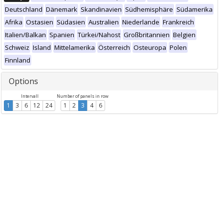
Deutschland
Dänemark
Skandinavien
Südhemisphäre
Südamerika
Afrika
Ostasien
Südasien
Australien
Niederlande
Frankreich
Italien/Balkan
Spanien
Türkei/Nahost
Großbritannien
Belgien
Schweiz
Island
Mittelamerika
Österreich
Osteuropa
Polen
Finnland
Options
Intervall
Number of panels in row
1
3
6
12
24
1
2
3
4
6