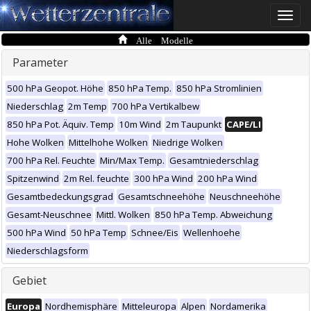
Toggle
naviga
Alle Modelle
Parameter
500 hPa Geopot. Höhe
850 hPa Temp.
850 hPa Stromlinien
Niederschlag
2m Temp
700 hPa Vertikalbew
850 hPa Pot. Äquiv. Temp
10m Wind
2m Taupunkt
CAPE/LI
Hohe Wolken
Mittelhohe Wolken
Niedrige Wolken
700 hPa Rel. Feuchte
Min/Max Temp.
Gesamtniederschlag
Spitzenwind
2m Rel. feuchte
300 hPa Wind
200 hPa Wind
Gesamtbedeckungsgrad
Gesamtschneehöhe
Neuschneehöhe
Gesamt-Neuschnee
Mittl. Wolken
850 hPa Temp. Abweichung
500 hPa Wind
50 hPa Temp
Schnee/Eis
Wellenhoehe
Niederschlagsform
Gebiet
Europa
Nordhemisphäre
Mitteleuropa
Alpen
Nordamerika