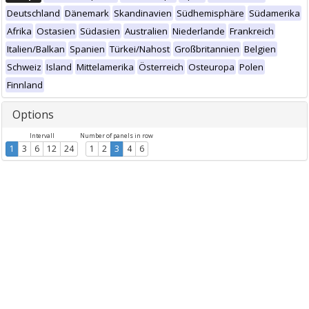
Deutschland
Dänemark
Skandinavien
Südhemisphäre
Südamerika
Afrika
Ostasien
Südasien
Australien
Niederlande
Frankreich
Italien/Balkan
Spanien
Türkei/Nahost
Großbritannien
Belgien
Schweiz
Island
Mittelamerika
Österreich
Osteuropa
Polen
Finnland
Options
Intervall
Number of panels in row
1
3
6
12
24
1
2
3
4
6