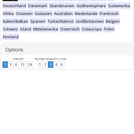
Deutschland
Dänemark
Skandinavien
Südhemisphäre
Südamerika
Afrika
Ostasien
Südasien
Australien
Niederlande
Frankreich
Italien/Balkan
Spanien
Türkei/Nahost
Großbritannien
Belgien
Schweiz
Island
Mittelamerika
Österreich
Osteuropa
Polen
Finnland
Options
Intervall
Number of panels in row
1
3
6
12
24
1
2
3
4
6