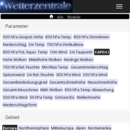
Toggle
naviga
Alle Modelle
Parameter
500 hPa Geopot. Höhe
850 hPa Temp.
850 hPa Stromlinien
Niederschlag
2m Temp
700 hPa Vertikalbew
850 hPa Pot. Äquiv. Temp
10m Wind
2m Taupunkt
CAPE/LI
Hohe Wolken
Mittelhohe Wolken
Niedrige Wolken
700 hPa Rel. Feuchte
Min/Max Temp.
Gesamtniederschlag
Spitzenwind
2m Rel. feuchte
300 hPa Wind
200 hPa Wind
Gesamtbedeckungsgrad
Gesamtschneehöhe
Neuschneehöhe
Gesamt-Neuschnee
Mittl. Wolken
850 hPa Temp. Abweichung
500 hPa Wind
50 hPa Temp
Schnee/Eis
Wellenhoehe
Niederschlagsform
Gebiet
Europa
Nordhemisphäre
Mitteleuropa
Alpen
Nordamerika