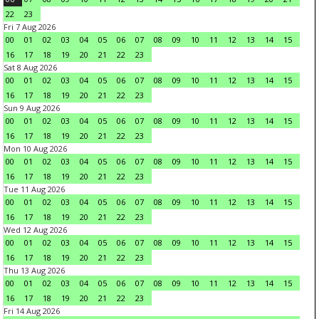
22
23
Fri 7 Aug 2026
00
01
02
03
04
05
06
07
08
09
10
11
12
13
14
15
16
17
18
19
20
21
22
23
Sat 8 Aug 2026
00
01
02
03
04
05
06
07
08
09
10
11
12
13
14
15
16
17
18
19
20
21
22
23
Sun 9 Aug 2026
00
01
02
03
04
05
06
07
08
09
10
11
12
13
14
15
16
17
18
19
20
21
22
23
Mon 10 Aug 2026
00
01
02
03
04
05
06
07
08
09
10
11
12
13
14
15
16
17
18
19
20
21
22
23
Tue 11 Aug 2026
00
01
02
03
04
05
06
07
08
09
10
11
12
13
14
15
16
17
18
19
20
21
22
23
Wed 12 Aug 2026
00
01
02
03
04
05
06
07
08
09
10
11
12
13
14
15
16
17
18
19
20
21
22
23
Thu 13 Aug 2026
00
01
02
03
04
05
06
07
08
09
10
11
12
13
14
15
16
17
18
19
20
21
22
23
Fri 14 Aug 2026