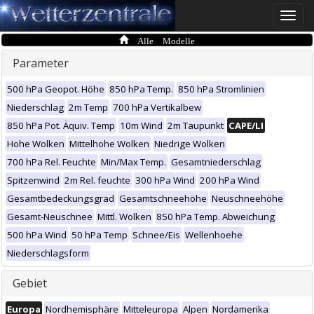
Toggle
naviga
Alle Modelle
Parameter
500 hPa Geopot. Höhe
850 hPa Temp.
850 hPa Stromlinien
Niederschlag
2m Temp
700 hPa Vertikalbew
850 hPa Pot. Äquiv. Temp
10m Wind
2m Taupunkt
CAPE/LI
Hohe Wolken
Mittelhohe Wolken
Niedrige Wolken
700 hPa Rel. Feuchte
Min/Max Temp.
Gesamtniederschlag
Spitzenwind
2m Rel. feuchte
300 hPa Wind
200 hPa Wind
Gesamtbedeckungsgrad
Gesamtschneehöhe
Neuschneehöhe
Gesamt-Neuschnee
Mittl. Wolken
850 hPa Temp. Abweichung
500 hPa Wind
50 hPa Temp
Schnee/Eis
Wellenhoehe
Niederschlagsform
Gebiet
Europa
Nordhemisphäre
Mitteleuropa
Alpen
Nordamerika