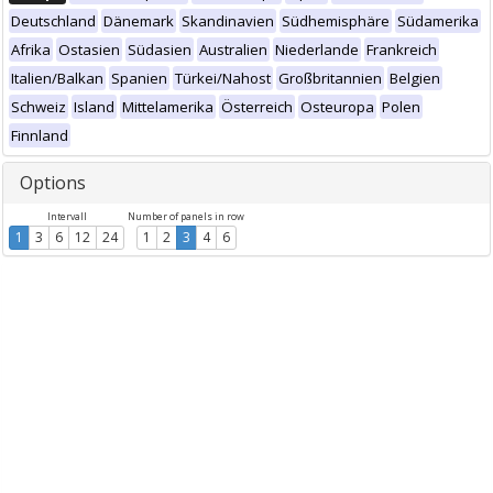
Deutschland
Dänemark
Skandinavien
Südhemisphäre
Südamerika
Afrika
Ostasien
Südasien
Australien
Niederlande
Frankreich
Italien/Balkan
Spanien
Türkei/Nahost
Großbritannien
Belgien
Schweiz
Island
Mittelamerika
Österreich
Osteuropa
Polen
Finnland
Options
Intervall
Number of panels in row
1
3
6
12
24
1
2
3
4
6