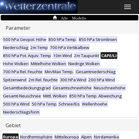
Toggle
naviga
Alle Modelle
Parameter
500 hPa Geopot. Höhe
850 hPa Temp.
850 hPa Stromlinien
Niederschlag
2m Temp
700 hPa Vertikalbew
850 hPa Pot. Äquiv. Temp
10m Wind
2m Taupunkt
CAPE/LI
Hohe Wolken
Mittelhohe Wolken
Niedrige Wolken
700 hPa Rel. Feuchte
Min/Max Temp.
Gesamtniederschlag
Spitzenwind
2m Rel. feuchte
300 hPa Wind
200 hPa Wind
Gesamtbedeckungsgrad
Gesamtschneehöhe
Neuschneehöhe
Gesamt-Neuschnee
Mittl. Wolken
850 hPa Temp. Abweichung
500 hPa Wind
50 hPa Temp
Schnee/Eis
Wellenhoehe
Niederschlagsform
Gebiet
Europa
Nordhemisphäre
Mitteleuropa
Alpen
Nordamerika