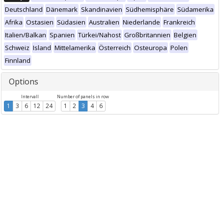
Deutschland
Dänemark
Skandinavien
Südhemisphäre
Südamerika
Afrika
Ostasien
Südasien
Australien
Niederlande
Frankreich
Italien/Balkan
Spanien
Türkei/Nahost
Großbritannien
Belgien
Schweiz
Island
Mittelamerika
Österreich
Osteuropa
Polen
Finnland
Options
Intervall
Number of panels in row
1
3
6
12
24
1
2
3
4
6