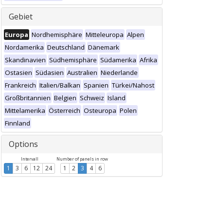
Gebiet
Europa
Nordhemisphäre
Mitteleuropa
Alpen
Nordamerika
Deutschland
Dänemark
Skandinavien
Südhemisphäre
Südamerika
Afrika
Ostasien
Südasien
Australien
Niederlande
Frankreich
Italien/Balkan
Spanien
Türkei/Nahost
Großbritannien
Belgien
Schweiz
Island
Mittelamerika
Österreich
Osteuropa
Polen
Finnland
Options
Intervall
Number of panels in row
1
3
6
12
24
1
2
3
4
6