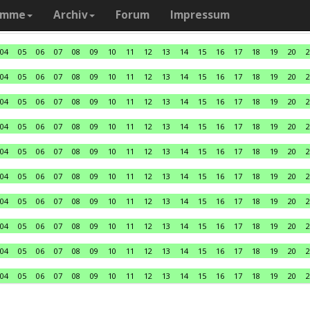
amme
Archiv
Forum
Impressum
04
05
06
07
08
09
10
11
12
13
14
15
16
17
18
19
20
2
04
05
06
07
08
09
10
11
12
13
14
15
16
17
18
19
20
2
04
05
06
07
08
09
10
11
12
13
14
15
16
17
18
19
20
2
04
05
06
07
08
09
10
11
12
13
14
15
16
17
18
19
20
2
04
05
06
07
08
09
10
11
12
13
14
15
16
17
18
19
20
2
04
05
06
07
08
09
10
11
12
13
14
15
16
17
18
19
20
2
04
05
06
07
08
09
10
11
12
13
14
15
16
17
18
19
20
2
04
05
06
07
08
09
10
11
12
13
14
15
16
17
18
19
20
2
04
05
06
07
08
09
10
11
12
13
14
15
16
17
18
19
20
2
04
05
06
07
08
09
10
11
12
13
14
15
16
17
18
19
20
2