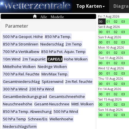
Top Karten
Diagr
Alle Modelle
Fri 7 Aug 2026
00
01
02
03
Parameter
Sat 8 Aug 2026
00
01
02
03
500 hPa Geopot. Höhe
850 hPa Temp.
Sun 9 Aug 2026
00
01
02
03
850 hPa Stromlinien
Niederschlag
2m Temp
Mon 10 Aug 2026
700 hPa Vertikalbew
850 hPa Pot. Äquiv. Temp
00
01
02
03
Tue 11 Aug 2026
10m Wind
2m Taupunkt
CAPE/LI
Hohe Wolken
00
01
02
03
Mittelhohe Wolken
Niedrige Wolken
Wed 12 Aug 2026
00
01
02
03
700 hPa Rel. Feuchte
Min/Max Temp.
Thu 13 Aug 2026
Gesamtniederschlag
Spitzenwind
2m Rel. feuchte
00
01
02
03
300 hPa Wind
200 hPa Wind
Fri 14 Aug 2026
00
01
02
03
Gesamtbedeckungsgrad
Gesamtschneehöhe
Sat 15 Aug 2026
Neuschneehöhe
Gesamt-Neuschnee
Mittl. Wolken
00
01
02
03
Sun 16 Aug 2026
850 hPa Temp. Abweichung
500 hPa Wind
00
01
02
03
50 hPa Temp
Schnee/Eis
Wellenhoehe
Niederschlagsform