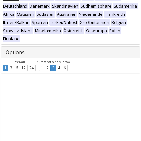
Deutschland
Dänemark
Skandinavien
Südhemisphäre
Südamerika
Afrika
Ostasien
Südasien
Australien
Niederlande
Frankreich
Italien/Balkan
Spanien
Türkei/Nahost
Großbritannien
Belgien
Schweiz
Island
Mittelamerika
Österreich
Osteuropa
Polen
Finnland
Options
Intervall
Number of panels in row
1
3
6
12
24
1
2
3
4
6