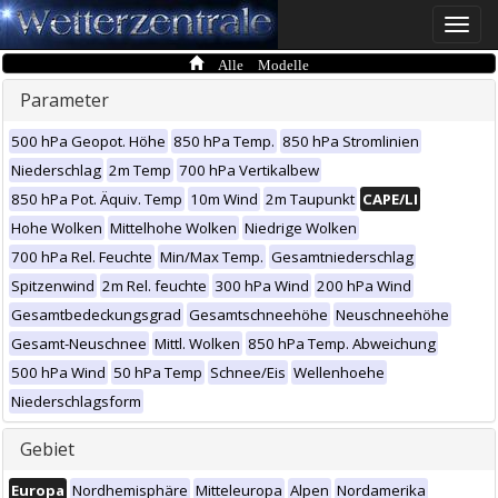
Toggle
naviga
Alle Modelle
Parameter
500 hPa Geopot. Höhe
850 hPa Temp.
850 hPa Stromlinien
Niederschlag
2m Temp
700 hPa Vertikalbew
850 hPa Pot. Äquiv. Temp
10m Wind
2m Taupunkt
CAPE/LI
Hohe Wolken
Mittelhohe Wolken
Niedrige Wolken
700 hPa Rel. Feuchte
Min/Max Temp.
Gesamtniederschlag
Spitzenwind
2m Rel. feuchte
300 hPa Wind
200 hPa Wind
Gesamtbedeckungsgrad
Gesamtschneehöhe
Neuschneehöhe
Gesamt-Neuschnee
Mittl. Wolken
850 hPa Temp. Abweichung
500 hPa Wind
50 hPa Temp
Schnee/Eis
Wellenhoehe
Niederschlagsform
Gebiet
Europa
Nordhemisphäre
Mitteleuropa
Alpen
Nordamerika