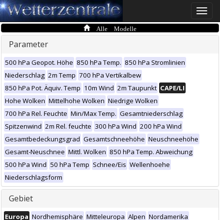
Toggle
naviga
Alle Modelle
Parameter
500 hPa Geopot. Höhe
850 hPa Temp.
850 hPa Stromlinien
Niederschlag
2m Temp
700 hPa Vertikalbew
850 hPa Pot. Äquiv. Temp
10m Wind
2m Taupunkt
CAPE/LI
Hohe Wolken
Mittelhohe Wolken
Niedrige Wolken
700 hPa Rel. Feuchte
Min/Max Temp.
Gesamtniederschlag
Spitzenwind
2m Rel. feuchte
300 hPa Wind
200 hPa Wind
Gesamtbedeckungsgrad
Gesamtschneehöhe
Neuschneehöhe
Gesamt-Neuschnee
Mittl. Wolken
850 hPa Temp. Abweichung
500 hPa Wind
50 hPa Temp
Schnee/Eis
Wellenhoehe
Niederschlagsform
Gebiet
Europa
Nordhemisphäre
Mitteleuropa
Alpen
Nordamerika