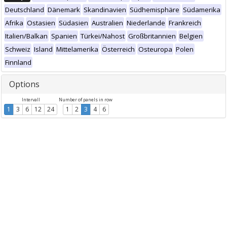
Deutschland
Dänemark
Skandinavien
Südhemisphäre
Südamerika
Afrika
Ostasien
Südasien
Australien
Niederlande
Frankreich
Italien/Balkan
Spanien
Türkei/Nahost
Großbritannien
Belgien
Schweiz
Island
Mittelamerika
Österreich
Osteuropa
Polen
Finnland
Options
Intervall
Number of panels in row
1
3
6
12
24
1
2
3
4
6