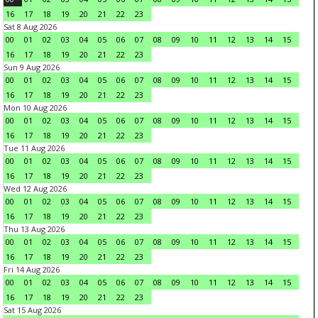
16
17
18
19
20
21
22
23
Sat 8 Aug 2026
00
01
02
03
04
05
06
07
08
09
10
11
12
13
14
15
16
17
18
19
20
21
22
23
Sun 9 Aug 2026
00
01
02
03
04
05
06
07
08
09
10
11
12
13
14
15
16
17
18
19
20
21
22
23
Mon 10 Aug 2026
00
01
02
03
04
05
06
07
08
09
10
11
12
13
14
15
16
17
18
19
20
21
22
23
Tue 11 Aug 2026
00
01
02
03
04
05
06
07
08
09
10
11
12
13
14
15
16
17
18
19
20
21
22
23
Wed 12 Aug 2026
00
01
02
03
04
05
06
07
08
09
10
11
12
13
14
15
16
17
18
19
20
21
22
23
Thu 13 Aug 2026
00
01
02
03
04
05
06
07
08
09
10
11
12
13
14
15
16
17
18
19
20
21
22
23
Fri 14 Aug 2026
00
01
02
03
04
05
06
07
08
09
10
11
12
13
14
15
16
17
18
19
20
21
22
23
Sat 15 Aug 2026