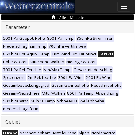
Toggle
naviga
Alle Modelle
Parameter
500 hPa Geopot. Höhe
850 hPa Temp.
850 hPa Stromlinien
Niederschlag
2m Temp
700 hPa Vertikalbew
850 hPa Pot. Äquiv. Temp
10m Wind
2m Taupunkt
CAPE/LI
Hohe Wolken
Mittelhohe Wolken
Niedrige Wolken
700 hPa Rel. Feuchte
Min/Max Temp.
Gesamtniederschlag
Spitzenwind
2m Rel. feuchte
300 hPa Wind
200 hPa Wind
Gesamtbedeckungsgrad
Gesamtschneehöhe
Neuschneehöhe
Gesamt-Neuschnee
Mittl. Wolken
850 hPa Temp. Abweichung
500 hPa Wind
50 hPa Temp
Schnee/Eis
Wellenhoehe
Niederschlagsform
Gebiet
Europa
Nordhemisphäre
Mitteleuropa
Alpen
Nordamerika