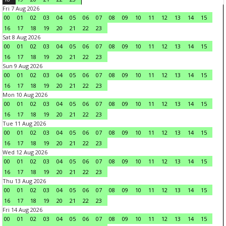
Fri 7 Aug 2026
00
01
02
03
04
05
06
07
08
09
10
11
12
13
14
15
16
17
18
19
20
21
22
23
Sat 8 Aug 2026
00
01
02
03
04
05
06
07
08
09
10
11
12
13
14
15
16
17
18
19
20
21
22
23
Sun 9 Aug 2026
00
01
02
03
04
05
06
07
08
09
10
11
12
13
14
15
16
17
18
19
20
21
22
23
Mon 10 Aug 2026
00
01
02
03
04
05
06
07
08
09
10
11
12
13
14
15
16
17
18
19
20
21
22
23
Tue 11 Aug 2026
00
01
02
03
04
05
06
07
08
09
10
11
12
13
14
15
16
17
18
19
20
21
22
23
Wed 12 Aug 2026
00
01
02
03
04
05
06
07
08
09
10
11
12
13
14
15
16
17
18
19
20
21
22
23
Thu 13 Aug 2026
00
01
02
03
04
05
06
07
08
09
10
11
12
13
14
15
16
17
18
19
20
21
22
23
Fri 14 Aug 2026
00
01
02
03
04
05
06
07
08
09
10
11
12
13
14
15