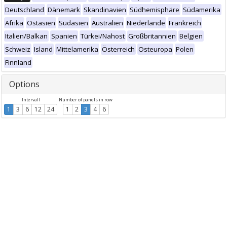
Deutschland
Dänemark
Skandinavien
Südhemisphäre
Südamerika
Afrika
Ostasien
Südasien
Australien
Niederlande
Frankreich
Italien/Balkan
Spanien
Türkei/Nahost
Großbritannien
Belgien
Schweiz
Island
Mittelamerika
Österreich
Osteuropa
Polen
Finnland
Options
Intervall
Number of panels in row
1
3
6
12
24
1
2
3
4
6