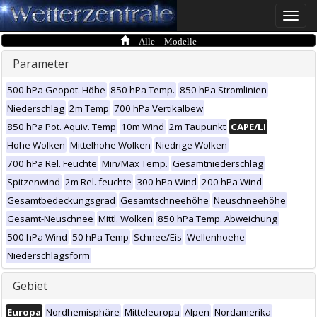
Toggle
naviga
Alle Modelle
Parameter
500 hPa Geopot. Höhe
850 hPa Temp.
850 hPa Stromlinien
Niederschlag
2m Temp
700 hPa Vertikalbew
850 hPa Pot. Äquiv. Temp
10m Wind
2m Taupunkt
CAPE/LI
Hohe Wolken
Mittelhohe Wolken
Niedrige Wolken
700 hPa Rel. Feuchte
Min/Max Temp.
Gesamtniederschlag
Spitzenwind
2m Rel. feuchte
300 hPa Wind
200 hPa Wind
Gesamtbedeckungsgrad
Gesamtschneehöhe
Neuschneehöhe
Gesamt-Neuschnee
Mittl. Wolken
850 hPa Temp. Abweichung
500 hPa Wind
50 hPa Temp
Schnee/Eis
Wellenhoehe
Niederschlagsform
Gebiet
Europa
Nordhemisphäre
Mitteleuropa
Alpen
Nordamerika