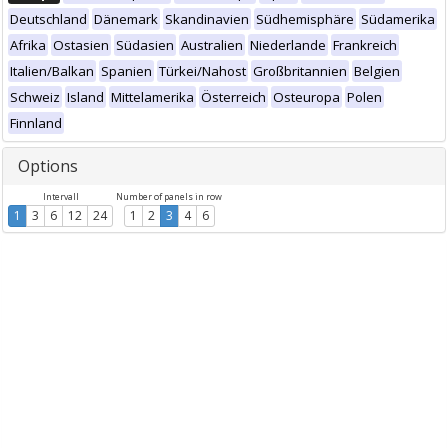
Deutschland
Dänemark
Skandinavien
Südhemisphäre
Südamerika
Afrika
Ostasien
Südasien
Australien
Niederlande
Frankreich
Italien/Balkan
Spanien
Türkei/Nahost
Großbritannien
Belgien
Schweiz
Island
Mittelamerika
Österreich
Osteuropa
Polen
Finnland
Options
Intervall
Number of panels in row
1
3
6
12
24
1
2
3
4
6