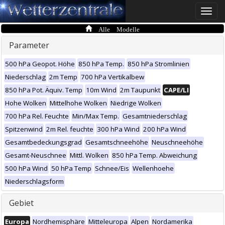
Toggle
naviga
Alle Modelle
Parameter
500 hPa Geopot. Höhe
850 hPa Temp.
850 hPa Stromlinien
Niederschlag
2m Temp
700 hPa Vertikalbew
850 hPa Pot. Äquiv. Temp
10m Wind
2m Taupunkt
CAPE/LI
Hohe Wolken
Mittelhohe Wolken
Niedrige Wolken
700 hPa Rel. Feuchte
Min/Max Temp.
Gesamtniederschlag
Spitzenwind
2m Rel. feuchte
300 hPa Wind
200 hPa Wind
Gesamtbedeckungsgrad
Gesamtschneehöhe
Neuschneehöhe
Gesamt-Neuschnee
Mittl. Wolken
850 hPa Temp. Abweichung
500 hPa Wind
50 hPa Temp
Schnee/Eis
Wellenhoehe
Niederschlagsform
Gebiet
Europa
Nordhemisphäre
Mitteleuropa
Alpen
Nordamerika