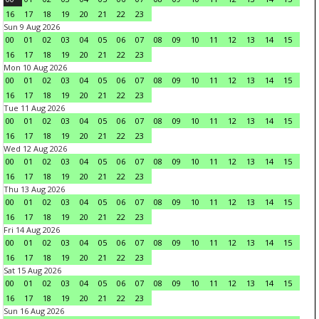
16
17
18
19
20
21
22
23
Sun 9 Aug 2026
00
01
02
03
04
05
06
07
08
09
10
11
12
13
14
15
16
17
18
19
20
21
22
23
Mon 10 Aug 2026
00
01
02
03
04
05
06
07
08
09
10
11
12
13
14
15
16
17
18
19
20
21
22
23
Tue 11 Aug 2026
00
01
02
03
04
05
06
07
08
09
10
11
12
13
14
15
16
17
18
19
20
21
22
23
Wed 12 Aug 2026
00
01
02
03
04
05
06
07
08
09
10
11
12
13
14
15
16
17
18
19
20
21
22
23
Thu 13 Aug 2026
00
01
02
03
04
05
06
07
08
09
10
11
12
13
14
15
16
17
18
19
20
21
22
23
Fri 14 Aug 2026
00
01
02
03
04
05
06
07
08
09
10
11
12
13
14
15
16
17
18
19
20
21
22
23
Sat 15 Aug 2026
00
01
02
03
04
05
06
07
08
09
10
11
12
13
14
15
16
17
18
19
20
21
22
23
Sun 16 Aug 2026