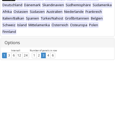
Deutschland
Dänemark
Skandinavien
Südhemisphäre
Südamerika
Afrika
Ostasien
Südasien
Australien
Niederlande
Frankreich
Italien/Balkan
Spanien
Türkei/Nahost
Großbritannien
Belgien
Schweiz
Island
Mittelamerika
Österreich
Osteuropa
Polen
Finnland
Options
Intervall
Number of panels in row
1
3
6
12
24
1
2
3
4
6