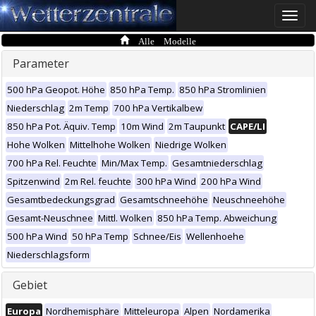
Toggle
naviga
Alle Modelle
Parameter
500 hPa Geopot. Höhe
850 hPa Temp.
850 hPa Stromlinien
Niederschlag
2m Temp
700 hPa Vertikalbew
850 hPa Pot. Äquiv. Temp
10m Wind
2m Taupunkt
CAPE/LI
Hohe Wolken
Mittelhohe Wolken
Niedrige Wolken
700 hPa Rel. Feuchte
Min/Max Temp.
Gesamtniederschlag
Spitzenwind
2m Rel. feuchte
300 hPa Wind
200 hPa Wind
Gesamtbedeckungsgrad
Gesamtschneehöhe
Neuschneehöhe
Gesamt-Neuschnee
Mittl. Wolken
850 hPa Temp. Abweichung
500 hPa Wind
50 hPa Temp
Schnee/Eis
Wellenhoehe
Niederschlagsform
Gebiet
Europa
Nordhemisphäre
Mitteleuropa
Alpen
Nordamerika