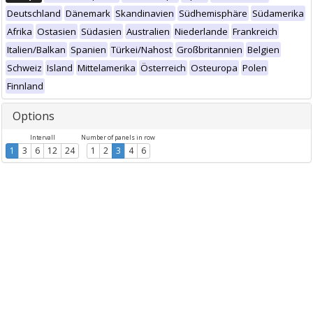
Deutschland
Dänemark
Skandinavien
Südhemisphäre
Südamerika
Afrika
Ostasien
Südasien
Australien
Niederlande
Frankreich
Italien/Balkan
Spanien
Türkei/Nahost
Großbritannien
Belgien
Schweiz
Island
Mittelamerika
Österreich
Osteuropa
Polen
Finnland
Options
Intervall
Number of panels in row
1
3
6
12
24
1
2
3
4
6