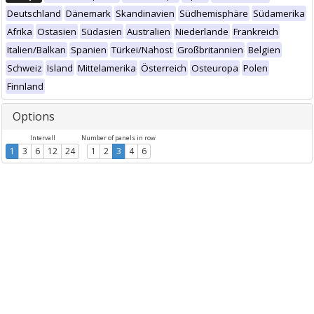
Deutschland
Dänemark
Skandinavien
Südhemisphäre
Südamerika
Afrika
Ostasien
Südasien
Australien
Niederlande
Frankreich
Italien/Balkan
Spanien
Türkei/Nahost
Großbritannien
Belgien
Schweiz
Island
Mittelamerika
Österreich
Osteuropa
Polen
Finnland
Options
Intervall
Number of panels in row
1
3
6
12
24
1
2
3
4
6