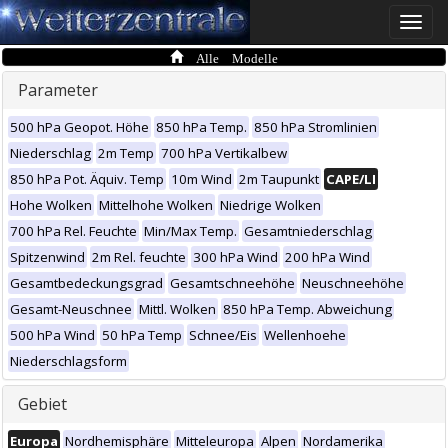
Toggle
naviga
Alle Modelle
Parameter
500 hPa Geopot. Höhe
850 hPa Temp.
850 hPa Stromlinien
Niederschlag
2m Temp
700 hPa Vertikalbew
850 hPa Pot. Äquiv. Temp
10m Wind
2m Taupunkt
CAPE/LI
Hohe Wolken
Mittelhohe Wolken
Niedrige Wolken
700 hPa Rel. Feuchte
Min/Max Temp.
Gesamtniederschlag
Spitzenwind
2m Rel. feuchte
300 hPa Wind
200 hPa Wind
Gesamtbedeckungsgrad
Gesamtschneehöhe
Neuschneehöhe
Gesamt-Neuschnee
Mittl. Wolken
850 hPa Temp. Abweichung
500 hPa Wind
50 hPa Temp
Schnee/Eis
Wellenhoehe
Niederschlagsform
Gebiet
Europa
Nordhemisphäre
Mitteleuropa
Alpen
Nordamerika