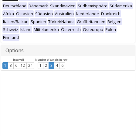
Deutschland
Dänemark
Skandinavien
Südhemisphäre
Südamerika
Afrika
Ostasien
Südasien
Australien
Niederlande
Frankreich
Italien/Balkan
Spanien
Türkei/Nahost
Großbritannien
Belgien
Schweiz
Island
Mittelamerika
Österreich
Osteuropa
Polen
Finnland
Options
Intervall
Number of panels in row
1
3
6
12
24
1
2
3
4
6