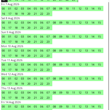
Fri 7 Aug 2026
00
01
02
03
04
05
06
07
08
09
10
11
12
13
14
15
16
17
18
19
20
21
22
23
Sat 8 Aug 2026
00
01
02
03
04
05
06
07
08
09
10
11
12
13
14
15
16
17
18
19
20
21
22
23
Sun 9 Aug 2026
00
01
02
03
04
05
06
07
08
09
10
11
12
13
14
15
16
17
18
19
20
21
22
23
Mon 10 Aug 2026
00
01
02
03
04
05
06
07
08
09
10
11
12
13
14
15
16
17
18
19
20
21
22
23
Tue 11 Aug 2026
00
01
02
03
04
05
06
07
08
09
10
11
12
13
14
15
16
17
18
19
20
21
22
23
Wed 12 Aug 2026
00
01
02
03
04
05
06
07
08
09
10
11
12
13
14
15
16
17
18
19
20
21
22
23
Thu 13 Aug 2026
00
01
02
03
04
05
06
07
08
09
10
11
12
13
14
15
16
17
18
19
20
21
22
23
Fri 14 Aug 2026
00
01
02
03
04
05
06
07
08
09
10
11
12
13
14
15