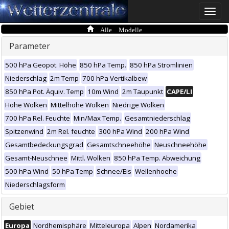
Toggle
naviga
Alle Modelle
Parameter
500 hPa Geopot. Höhe
850 hPa Temp.
850 hPa Stromlinien
Niederschlag
2m Temp
700 hPa Vertikalbew
850 hPa Pot. Äquiv. Temp
10m Wind
2m Taupunkt
CAPE/LI
Hohe Wolken
Mittelhohe Wolken
Niedrige Wolken
700 hPa Rel. Feuchte
Min/Max Temp.
Gesamtniederschlag
Spitzenwind
2m Rel. feuchte
300 hPa Wind
200 hPa Wind
Gesamtbedeckungsgrad
Gesamtschneehöhe
Neuschneehöhe
Gesamt-Neuschnee
Mittl. Wolken
850 hPa Temp. Abweichung
500 hPa Wind
50 hPa Temp
Schnee/Eis
Wellenhoehe
Niederschlagsform
Gebiet
Europa
Nordhemisphäre
Mitteleuropa
Alpen
Nordamerika