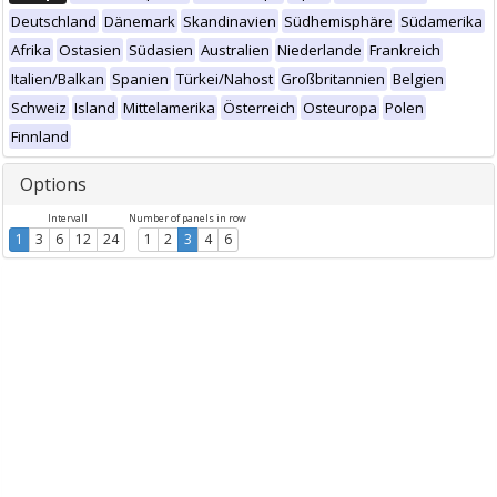
Deutschland
Dänemark
Skandinavien
Südhemisphäre
Südamerika
Afrika
Ostasien
Südasien
Australien
Niederlande
Frankreich
Italien/Balkan
Spanien
Türkei/Nahost
Großbritannien
Belgien
Schweiz
Island
Mittelamerika
Österreich
Osteuropa
Polen
Finnland
Options
Intervall
Number of panels in row
1
3
6
12
24
1
2
3
4
6