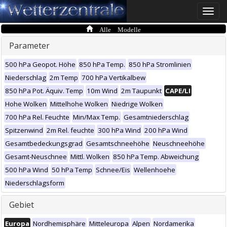
Toggle
naviga
Alle Modelle
Parameter
500 hPa Geopot. Höhe
850 hPa Temp.
850 hPa Stromlinien
Niederschlag
2m Temp
700 hPa Vertikalbew
850 hPa Pot. Äquiv. Temp
10m Wind
2m Taupunkt
CAPE/LI
Hohe Wolken
Mittelhohe Wolken
Niedrige Wolken
700 hPa Rel. Feuchte
Min/Max Temp.
Gesamtniederschlag
Spitzenwind
2m Rel. feuchte
300 hPa Wind
200 hPa Wind
Gesamtbedeckungsgrad
Gesamtschneehöhe
Neuschneehöhe
Gesamt-Neuschnee
Mittl. Wolken
850 hPa Temp. Abweichung
500 hPa Wind
50 hPa Temp
Schnee/Eis
Wellenhoehe
Niederschlagsform
Gebiet
Europa
Nordhemisphäre
Mitteleuropa
Alpen
Nordamerika