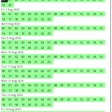
22
23
Fri 7 Aug 2026
00
01
02
03
04
05
06
07
08
09
10
11
12
13
14
15
16
17
18
19
20
21
22
23
Sat 8 Aug 2026
00
01
02
03
04
05
06
07
08
09
10
11
12
13
14
15
16
17
18
19
20
21
22
23
Sun 9 Aug 2026
00
01
02
03
04
05
06
07
08
09
10
11
12
13
14
15
16
17
18
19
20
21
22
23
Mon 10 Aug 2026
00
01
02
03
04
05
06
07
08
09
10
11
12
13
14
15
16
17
18
19
20
21
22
23
Tue 11 Aug 2026
00
01
02
03
04
05
06
07
08
09
10
11
12
13
14
15
16
17
18
19
20
21
22
23
Wed 12 Aug 2026
00
01
02
03
04
05
06
07
08
09
10
11
12
13
14
15
16
17
18
19
20
21
22
23
Thu 13 Aug 2026
00
01
02
03
04
05
06
07
08
09
10
11
12
13
14
15
16
17
18
19
20
21
22
23
Fri 14 Aug 2026