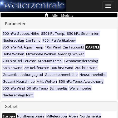
Toggle
naviga
Alle Modelle
Parameter
500 hPa Geopot. Höhe
850 hPa Temp.
850 hPa Stromlinien
Niederschlag
2m Temp
700 hPa Vertikalbew
850 hPa Pot. Äquiv. Temp
10m Wind
2m Taupunkt
CAPE/LI
Hohe Wolken
Mittelhohe Wolken
Niedrige Wolken
700 hPa Rel. Feuchte
Min/Max Temp.
Gesamtniederschlag
Spitzenwind
2m Rel. feuchte
300 hPa Wind
200 hPa Wind
Gesamtbedeckungsgrad
Gesamtschneehöhe
Neuschneehöhe
Gesamt-Neuschnee
Mittl. Wolken
850 hPa Temp. Abweichung
500 hPa Wind
50 hPa Temp
Schnee/Eis
Wellenhoehe
Niederschlagsform
Gebiet
Europa
Nordhemisphäre
Mitteleuropa
Alpen
Nordamerika