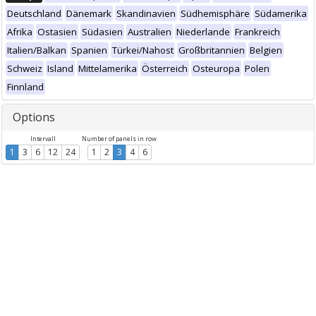
Deutschland
Dänemark
Skandinavien
Südhemisphäre
Südamerika
Afrika
Ostasien
Südasien
Australien
Niederlande
Frankreich
Italien/Balkan
Spanien
Türkei/Nahost
Großbritannien
Belgien
Schweiz
Island
Mittelamerika
Österreich
Osteuropa
Polen
Finnland
Options
Intervall
Number of panels in row
1
3
6
12
24
1
2
3
4
6