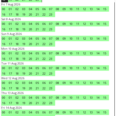
Fri 7 Aug 2026
00
01
02
03
04
05
06
07
08
09
10
11
12
13
14
15
16
17
18
19
20
21
22
23
Sat 8 Aug 2026
00
01
02
03
04
05
06
07
08
09
10
11
12
13
14
15
16
17
18
19
20
21
22
23
Sun 9 Aug 2026
00
01
02
03
04
05
06
07
08
09
10
11
12
13
14
15
16
17
18
19
20
21
22
23
Mon 10 Aug 2026
00
01
02
03
04
05
06
07
08
09
10
11
12
13
14
15
16
17
18
19
20
21
22
23
Tue 11 Aug 2026
00
01
02
03
04
05
06
07
08
09
10
11
12
13
14
15
16
17
18
19
20
21
22
23
Wed 12 Aug 2026
00
01
02
03
04
05
06
07
08
09
10
11
12
13
14
15
16
17
18
19
20
21
22
23
Thu 13 Aug 2026
00
01
02
03
04
05
06
07
08
09
10
11
12
13
14
15
16
17
18
19
20
21
22
23
Fri 14 Aug 2026
00
01
02
03
04
05
06
07
08
09
10
11
12
13
14
15