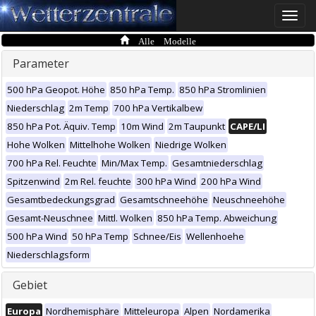
Toggle
naviga
Alle Modelle
Parameter
500 hPa Geopot. Höhe
850 hPa Temp.
850 hPa Stromlinien
Niederschlag
2m Temp
700 hPa Vertikalbew
850 hPa Pot. Äquiv. Temp
10m Wind
2m Taupunkt
CAPE/LI
Hohe Wolken
Mittelhohe Wolken
Niedrige Wolken
700 hPa Rel. Feuchte
Min/Max Temp.
Gesamtniederschlag
Spitzenwind
2m Rel. feuchte
300 hPa Wind
200 hPa Wind
Gesamtbedeckungsgrad
Gesamtschneehöhe
Neuschneehöhe
Gesamt-Neuschnee
Mittl. Wolken
850 hPa Temp. Abweichung
500 hPa Wind
50 hPa Temp
Schnee/Eis
Wellenhoehe
Niederschlagsform
Gebiet
Europa
Nordhemisphäre
Mitteleuropa
Alpen
Nordamerika