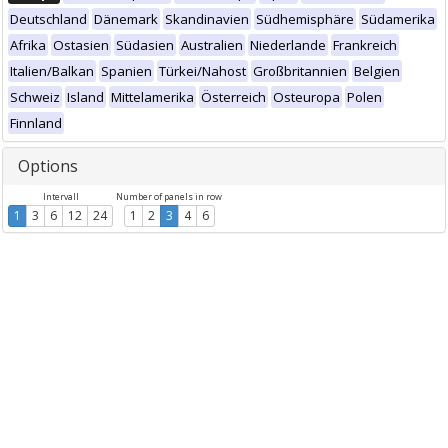
Deutschland
Dänemark
Skandinavien
Südhemisphäre
Südamerika
Afrika
Ostasien
Südasien
Australien
Niederlande
Frankreich
Italien/Balkan
Spanien
Türkei/Nahost
Großbritannien
Belgien
Schweiz
Island
Mittelamerika
Österreich
Osteuropa
Polen
Finnland
Options
Intervall
Number of panels in row
1
3
6
12
24
1
2
3
4
6