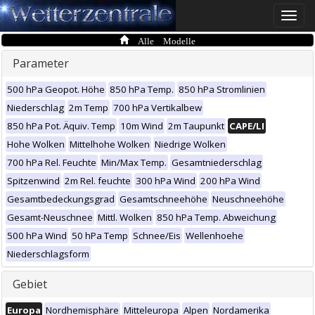
Toggle
naviga
Alle Modelle
Parameter
500 hPa Geopot. Höhe
850 hPa Temp.
850 hPa Stromlinien
Niederschlag
2m Temp
700 hPa Vertikalbew
850 hPa Pot. Äquiv. Temp
10m Wind
2m Taupunkt
CAPE/LI
Hohe Wolken
Mittelhohe Wolken
Niedrige Wolken
700 hPa Rel. Feuchte
Min/Max Temp.
Gesamtniederschlag
Spitzenwind
2m Rel. feuchte
300 hPa Wind
200 hPa Wind
Gesamtbedeckungsgrad
Gesamtschneehöhe
Neuschneehöhe
Gesamt-Neuschnee
Mittl. Wolken
850 hPa Temp. Abweichung
500 hPa Wind
50 hPa Temp
Schnee/Eis
Wellenhoehe
Niederschlagsform
Gebiet
Europa
Nordhemisphäre
Mitteleuropa
Alpen
Nordamerika