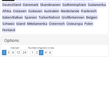
Deutschland
Dänemark
Skandinavien
Südhemisphäre
Südamerika
Afrika
Ostasien
Südasien
Australien
Niederlande
Frankreich
Italien/Balkan
Spanien
Türkei/Nahost
Großbritannien
Belgien
Schweiz
Island
Mittelamerika
Österreich
Osteuropa
Polen
Finnland
Options
Intervall
Number of panels in row
1
3
6
12
24
1
2
3
4
6