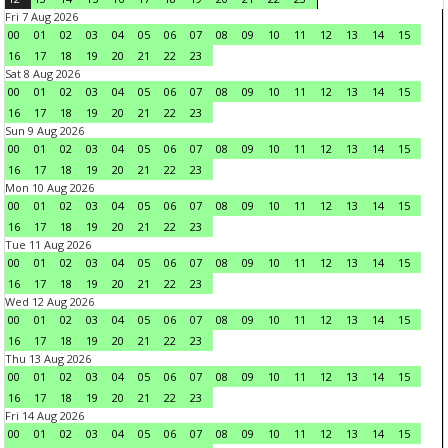
Fri 7 Aug 2026
00
01
02
03
04
05
06
07
08
09
10
11
12
13
14
15
16
17
18
19
20
21
22
23
Sat 8 Aug 2026
00
01
02
03
04
05
06
07
08
09
10
11
12
13
14
15
16
17
18
19
20
21
22
23
Sun 9 Aug 2026
00
01
02
03
04
05
06
07
08
09
10
11
12
13
14
15
16
17
18
19
20
21
22
23
Mon 10 Aug 2026
00
01
02
03
04
05
06
07
08
09
10
11
12
13
14
15
16
17
18
19
20
21
22
23
Tue 11 Aug 2026
00
01
02
03
04
05
06
07
08
09
10
11
12
13
14
15
16
17
18
19
20
21
22
23
Wed 12 Aug 2026
00
01
02
03
04
05
06
07
08
09
10
11
12
13
14
15
16
17
18
19
20
21
22
23
Thu 13 Aug 2026
00
01
02
03
04
05
06
07
08
09
10
11
12
13
14
15
16
17
18
19
20
21
22
23
Fri 14 Aug 2026
00
01
02
03
04
05
06
07
08
09
10
11
12
13
14
15