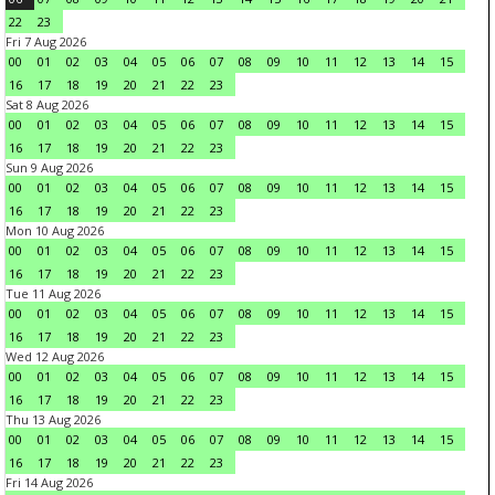
22
23
Fri 7 Aug 2026
00
01
02
03
04
05
06
07
08
09
10
11
12
13
14
15
16
17
18
19
20
21
22
23
Sat 8 Aug 2026
00
01
02
03
04
05
06
07
08
09
10
11
12
13
14
15
16
17
18
19
20
21
22
23
Sun 9 Aug 2026
00
01
02
03
04
05
06
07
08
09
10
11
12
13
14
15
16
17
18
19
20
21
22
23
Mon 10 Aug 2026
00
01
02
03
04
05
06
07
08
09
10
11
12
13
14
15
16
17
18
19
20
21
22
23
Tue 11 Aug 2026
00
01
02
03
04
05
06
07
08
09
10
11
12
13
14
15
16
17
18
19
20
21
22
23
Wed 12 Aug 2026
00
01
02
03
04
05
06
07
08
09
10
11
12
13
14
15
16
17
18
19
20
21
22
23
Thu 13 Aug 2026
00
01
02
03
04
05
06
07
08
09
10
11
12
13
14
15
16
17
18
19
20
21
22
23
Fri 14 Aug 2026