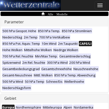
Toggle
naviga
Alle Modelle
Parameter
500 hPa Geopot. Höhe
850 hPa Temp.
850 hPa Stromlinien
Niederschlag
2m Temp
700 hPa Vertikalbew
850 hPa Pot. Äquiv. Temp
10m Wind
2m Taupunkt
CAPE/LI
Hohe Wolken
Mittelhohe Wolken
Niedrige Wolken
700 hPa Rel. Feuchte
Min/Max Temp.
Gesamtniederschlag
Spitzenwind
2m Rel. feuchte
300 hPa Wind
200 hPa Wind
Gesamtbedeckungsgrad
Gesamtschneehöhe
Neuschneehöhe
Gesamt-Neuschnee
Mittl. Wolken
850 hPa Temp. Abweichung
500 hPa Wind
50 hPa Temp
Schnee/Eis
Wellenhoehe
Niederschlagsform
Gebiet
Europa
Nordhemisphäre
Mitteleuropa
Alpen
Nordamerika