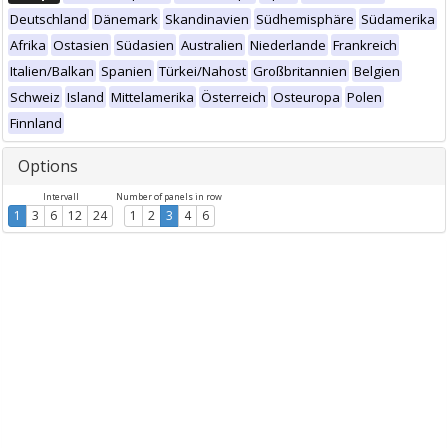
Deutschland
Dänemark
Skandinavien
Südhemisphäre
Südamerika
Afrika
Ostasien
Südasien
Australien
Niederlande
Frankreich
Italien/Balkan
Spanien
Türkei/Nahost
Großbritannien
Belgien
Schweiz
Island
Mittelamerika
Österreich
Osteuropa
Polen
Finnland
Options
Intervall
Number of panels in row
1
3
6
12
24
1
2
3
4
6