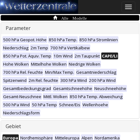
Toggle
naviga
Alle Modelle
Parameter
500 hPa Geopot. Höhe
850 hPa Temp.
850 hPa Stromlinien
Niederschlag
2m Temp
700 hPa Vertikalbew
850 hPa Pot. Äquiv. Temp
10m Wind
2m Taupunkt
CAPE/LI
Hohe Wolken
Mittelhohe Wolken
Niedrige Wolken
700 hPa Rel. Feuchte
Min/Max Temp.
Gesamtniederschlag
Spitzenwind
2m Rel. feuchte
300 hPa Wind
200 hPa Wind
Gesamtbedeckungsgrad
Gesamtschneehöhe
Neuschneehöhe
Gesamt-Neuschnee
Mittl. Wolken
850 hPa Temp. Abweichung
500 hPa Wind
50 hPa Temp
Schnee/Eis
Wellenhoehe
Niederschlagsform
Gebiet
Europa
Nordhemisphäre
Mitteleuropa
Alpen
Nordamerika