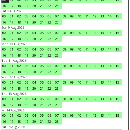
16
17
18
19
20
21
22
23
Sat 8 Aug 2026
00
01
02
03
04
05
06
07
08
09
10
11
12
13
14
15
16
17
18
19
20
21
22
23
Sun 9 Aug 2026
00
01
02
03
04
05
06
07
08
09
10
11
12
13
14
15
16
17
18
19
20
21
22
23
Mon 10 Aug 2026
00
01
02
03
04
05
06
07
08
09
10
11
12
13
14
15
16
17
18
19
20
21
22
23
Tue 11 Aug 2026
00
01
02
03
04
05
06
07
08
09
10
11
12
13
14
15
16
17
18
19
20
21
22
23
Wed 12 Aug 2026
00
01
02
03
04
05
06
07
08
09
10
11
12
13
14
15
16
17
18
19
20
21
22
23
Thu 13 Aug 2026
00
01
02
03
04
05
06
07
08
09
10
11
12
13
14
15
16
17
18
19
20
21
22
23
Fri 14 Aug 2026
00
01
02
03
04
05
06
07
08
09
10
11
12
13
14
15
16
17
18
19
20
21
22
23
Sat 15 Aug 2026