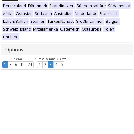
Deutschland
Dänemark
Skandinavien
Südhemisphäre
Südamerika
Afrika
Ostasien
Südasien
Australien
Niederlande
Frankreich
Italien/Balkan
Spanien
Türkei/Nahost
Großbritannien
Belgien
Schweiz
Island
Mittelamerika
Österreich
Osteuropa
Polen
Finnland
Options
Intervall
Number of panels in row
1
3
6
12
24
1
2
3
4
6