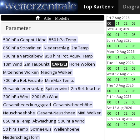
Top Karten
Diagr
Alle Modelle
Fri 7 Aug 2026
00
01
02
03
Parameter
Sat 8 Aug 2026
00
01
02
03
500 hPa Geopot. Höhe
850 hPa Temp.
Sun 9 Aug 2026
00
01
02
03
850 hPa Stromlinien
Niederschlag
2m Temp
Mon 10 Aug 2026
700 hPa Vertikalbew
850 hPa Pot. Äquiv. Temp
00
01
02
03
Tue 11 Aug 2026
10m Wind
2m Taupunkt
CAPE/LI
Hohe Wolken
00
01
02
03
Mittelhohe Wolken
Niedrige Wolken
Wed 12 Aug 2026
00
01
02
03
700 hPa Rel. Feuchte
Min/Max Temp.
Thu 13 Aug 2026
Gesamtniederschlag
Spitzenwind
2m Rel. feuchte
00
01
02
03
300 hPa Wind
200 hPa Wind
Fri 14 Aug 2026
00
01
02
03
Gesamtbedeckungsgrad
Gesamtschneehöhe
Sat 15 Aug 2026
Neuschneehöhe
Gesamt-Neuschnee
Mittl. Wolken
00
01
02
03
Sun 16 Aug 2026
850 hPa Temp. Abweichung
500 hPa Wind
00
01
02
03
50 hPa Temp
Schnee/Eis
Wellenhoehe
Niederschlagsform