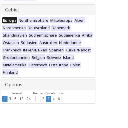
Gebiet
Europa
Nordhemisphäre
Mitteleuropa
Alpen
Nordamerika
Deutschland
Dänemark
Skandinavien
Südhemisphäre
Südamerika
Afrika
Ostasien
Südasien
Australien
Niederlande
Frankreich
Italien/Balkan
Spanien
Türkei/Nahost
Großbritannien
Belgien
Schweiz
Island
Mittelamerika
Österreich
Osteuropa
Polen
Finnland
Options
Intervall
Number of panels in row
1
3
6
12
24
1
2
3
4
6