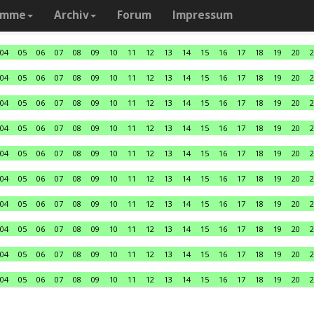
amme
Archiv
Forum
Impressum
04
05
06
07
08
09
10
11
12
13
14
15
16
17
18
19
20
2
04
05
06
07
08
09
10
11
12
13
14
15
16
17
18
19
20
2
04
05
06
07
08
09
10
11
12
13
14
15
16
17
18
19
20
2
04
05
06
07
08
09
10
11
12
13
14
15
16
17
18
19
20
2
04
05
06
07
08
09
10
11
12
13
14
15
16
17
18
19
20
2
04
05
06
07
08
09
10
11
12
13
14
15
16
17
18
19
20
2
04
05
06
07
08
09
10
11
12
13
14
15
16
17
18
19
20
2
04
05
06
07
08
09
10
11
12
13
14
15
16
17
18
19
20
2
04
05
06
07
08
09
10
11
12
13
14
15
16
17
18
19
20
2
04
05
06
07
08
09
10
11
12
13
14
15
16
17
18
19
20
2