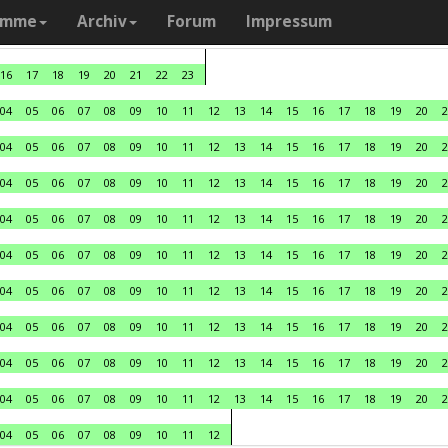
amme
Archiv
Forum
Impressum
16
17
18
19
20
21
22
23
04
05
06
07
08
09
10
11
12
13
14
15
16
17
18
19
20
2
04
05
06
07
08
09
10
11
12
13
14
15
16
17
18
19
20
2
04
05
06
07
08
09
10
11
12
13
14
15
16
17
18
19
20
2
04
05
06
07
08
09
10
11
12
13
14
15
16
17
18
19
20
2
04
05
06
07
08
09
10
11
12
13
14
15
16
17
18
19
20
2
04
05
06
07
08
09
10
11
12
13
14
15
16
17
18
19
20
2
04
05
06
07
08
09
10
11
12
13
14
15
16
17
18
19
20
2
04
05
06
07
08
09
10
11
12
13
14
15
16
17
18
19
20
2
04
05
06
07
08
09
10
11
12
13
14
15
16
17
18
19
20
2
04
05
06
07
08
09
10
11
12