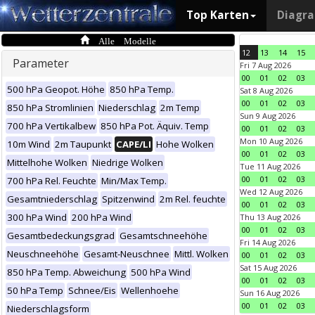
Top Karten
Diagr
Alle Modelle
12
13
14
15
Parameter
Fri 7 Aug 2026
00
01
02
03
500 hPa Geopot. Höhe
850 hPa Temp.
Sat 8 Aug 2026
00
01
02
03
850 hPa Stromlinien
Niederschlag
2m Temp
Sun 9 Aug 2026
700 hPa Vertikalbew
850 hPa Pot. Äquiv. Temp
00
01
02
03
Mon 10 Aug 2026
10m Wind
2m Taupunkt
CAPE/LI
Hohe Wolken
00
01
02
03
Mittelhohe Wolken
Niedrige Wolken
Tue 11 Aug 2026
00
01
02
03
700 hPa Rel. Feuchte
Min/Max Temp.
Wed 12 Aug 2026
Gesamtniederschlag
Spitzenwind
2m Rel. feuchte
00
01
02
03
300 hPa Wind
200 hPa Wind
Thu 13 Aug 2026
00
01
02
03
Gesamtbedeckungsgrad
Gesamtschneehöhe
Fri 14 Aug 2026
Neuschneehöhe
Gesamt-Neuschnee
Mittl. Wolken
00
01
02
03
Sat 15 Aug 2026
850 hPa Temp. Abweichung
500 hPa Wind
00
01
02
03
50 hPa Temp
Schnee/Eis
Wellenhoehe
Sun 16 Aug 2026
00
01
02
03
Niederschlagsform