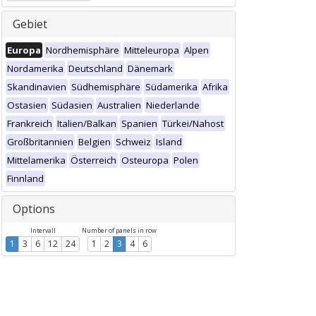
Gebiet
Europa
Nordhemisphäre
Mitteleuropa
Alpen
Nordamerika
Deutschland
Dänemark
Skandinavien
Südhemisphäre
Südamerika
Afrika
Ostasien
Südasien
Australien
Niederlande
Frankreich
Italien/Balkan
Spanien
Türkei/Nahost
Großbritannien
Belgien
Schweiz
Island
Mittelamerika
Österreich
Osteuropa
Polen
Finnland
Options
Intervall
Number of panels in row
1
3
6
12
24
1
2
3
4
6