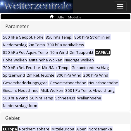
Toggle
naviga
Alle Modelle
Parameter
500 hPa Geopot. Höhe
850 hPa Temp.
850 hPa Stromlinien
Niederschlag
2m Temp
700 hPa Vertikalbew
850 hPa Pot. Äquiv. Temp
10m Wind
2m Taupunkt
CAPE/LI
Hohe Wolken
Mittelhohe Wolken
Niedrige Wolken
700 hPa Rel. Feuchte
Min/Max Temp.
Gesamtniederschlag
Spitzenwind
2m Rel. feuchte
300 hPa Wind
200 hPa Wind
Gesamtbedeckungsgrad
Gesamtschneehöhe
Neuschneehöhe
Gesamt-Neuschnee
Mittl. Wolken
850 hPa Temp. Abweichung
500 hPa Wind
50 hPa Temp
Schnee/Eis
Wellenhoehe
Niederschlagsform
Gebiet
Europa
Nordhemisphäre
Mitteleuropa
Alpen
Nordamerika