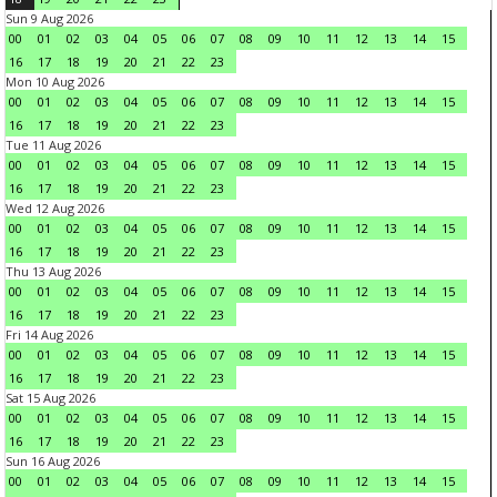
Sun 9 Aug 2026
00
01
02
03
04
05
06
07
08
09
10
11
12
13
14
15
16
17
18
19
20
21
22
23
Mon 10 Aug 2026
00
01
02
03
04
05
06
07
08
09
10
11
12
13
14
15
16
17
18
19
20
21
22
23
Tue 11 Aug 2026
00
01
02
03
04
05
06
07
08
09
10
11
12
13
14
15
16
17
18
19
20
21
22
23
Wed 12 Aug 2026
00
01
02
03
04
05
06
07
08
09
10
11
12
13
14
15
16
17
18
19
20
21
22
23
Thu 13 Aug 2026
00
01
02
03
04
05
06
07
08
09
10
11
12
13
14
15
16
17
18
19
20
21
22
23
Fri 14 Aug 2026
00
01
02
03
04
05
06
07
08
09
10
11
12
13
14
15
16
17
18
19
20
21
22
23
Sat 15 Aug 2026
00
01
02
03
04
05
06
07
08
09
10
11
12
13
14
15
16
17
18
19
20
21
22
23
Sun 16 Aug 2026
00
01
02
03
04
05
06
07
08
09
10
11
12
13
14
15