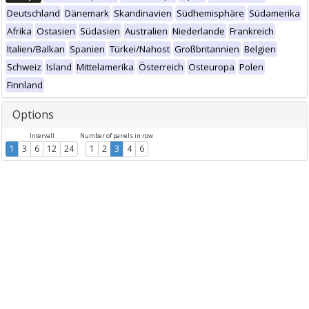
Deutschland
Dänemark
Skandinavien
Südhemisphäre
Südamerika
Afrika
Ostasien
Südasien
Australien
Niederlande
Frankreich
Italien/Balkan
Spanien
Türkei/Nahost
Großbritannien
Belgien
Schweiz
Island
Mittelamerika
Österreich
Osteuropa
Polen
Finnland
Options
Intervall
Number of panels in row
1
3
6
12
24
1
2
3
4
6